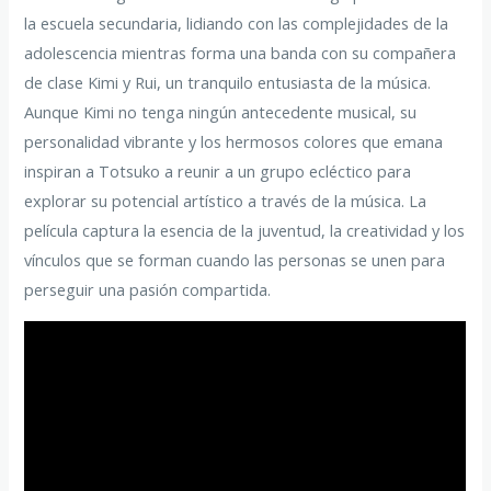
la escuela secundaria, lidiando con las complejidades de la
adolescencia mientras forma una banda con su compañera
de clase Kimi y Rui, un tranquilo entusiasta de la música.
Aunque Kimi no tenga ningún antecedente musical, su
personalidad vibrante y los hermosos colores que emana
inspiran a Totsuko a reunir a un grupo ecléctico para
explorar su potencial artístico a través de la música. La
película captura la esencia de la juventud, la creatividad y los
vínculos que se forman cuando las personas se unen para
perseguir una pasión compartida.