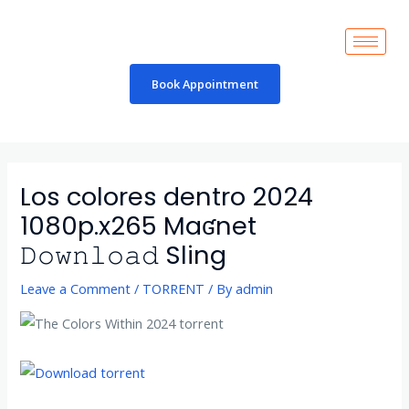
Skip
to
content
Book Appointment
Post
navigation
Los colores dentro 2024
1080p.x265 Maʛnet
𝙳𝚘𝚠𝚗𝚕𝚘𝚊𝚍 Sling
Leave a Comment
/
TORRENT
/ By
admin