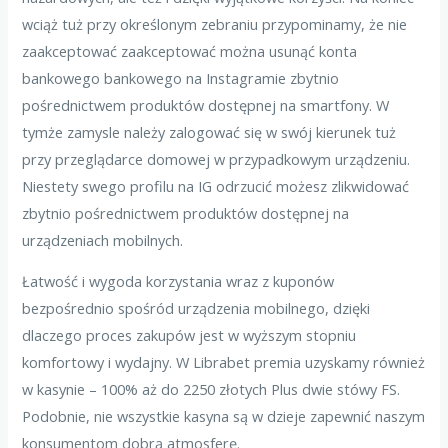
wciąż tuż przy określonym zebraniu przypominamy, że nie
zaakceptować zaakceptować można usunąć konta
bankowego bankowego na Instagramie zbytnio
pośrednictwem produktów dostępnej na smartfony. W
tymże zamysle należy zalogować się w swój kierunek tuż
przy przeglądarce domowej w przypadkowym urządzeniu.
Niestety swego profilu na IG odrzucić możesz zlikwidować
zbytnio pośrednictwem produktów dostępnej na
urządzeniach mobilnych.
Łatwość i wygoda korzystania wraz z kuponów
bezpośrednio spośród urządzenia mobilnego, dzięki
dlaczego proces zakupów jest w wyższym stopniu
komfortowy i wydajny. W Librabet premia uzyskamy również
w kasynie – 100% aż do 2250 złotych Plus dwie stówy FS.
Podobnie, nie wszystkie kasyna są w dzieje zapewnić naszym
konsumentom dobrą atmosferę.