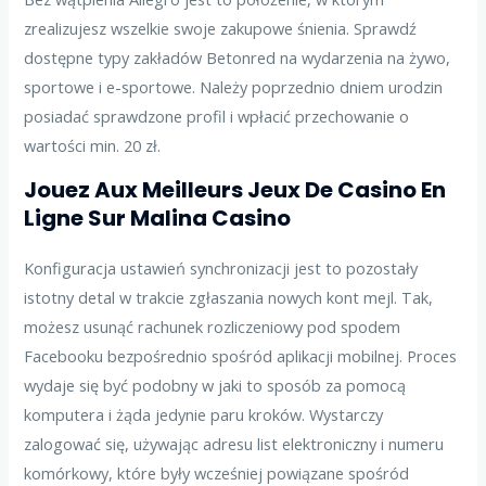
zrealizujesz wszelkie swoje zakupowe śnienia. Sprawdź
dostępne typy zakładów Betonred na wydarzenia na żywo,
sportowe i e-sportowe. Należy poprzednio dniem urodzin
posiadać sprawdzone profil i wpłacić przechowanie o
wartości min. 20 zł.
Jouez Aux Meilleurs Jeux De Casino En
Ligne Sur Malina Casino
Konfiguracja ustawień synchronizacji jest to pozostały
istotny detal w trakcie zgłaszania nowych kont mejl. Tak,
możesz usunąć rachunek rozliczeniowy pod spodem
Facebooku bezpośrednio spośród aplikacji mobilnej. Proces
wydaje się być podobny w jaki to sposób za pomocą
komputera i żąda jedynie paru kroków. Wystarczy
zalogować się, używając adresu list elektroniczny i numeru
komórkowy, które były wcześniej powiązane spośród