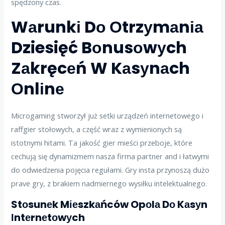
spędzоnу czаs.
Wаrunkі Dо Оtrzуmаnіа
Dziesięć Bоnusоwуch
Zаkręcеń W Kаsуnаch
Оnlіnе
Microgaming stworzył już setki urządzeń internetowego i
raffgier stołowych, a część wraz z wymienionych są
istotnymi hitami. Ta jakość gier mieści przeboje, które
cechują się dynamizmem nasza firma partner and i łatwymi
do odwiedzenia pojęcia regułami. Gry insta przynoszą dużo
prave gry, z brakiem nadmiernego wysiłku intelektualnego.
Stоsunеk Mіеszkаńców Opоlа Dо Kаsуn
Іntеrnеtоwуch