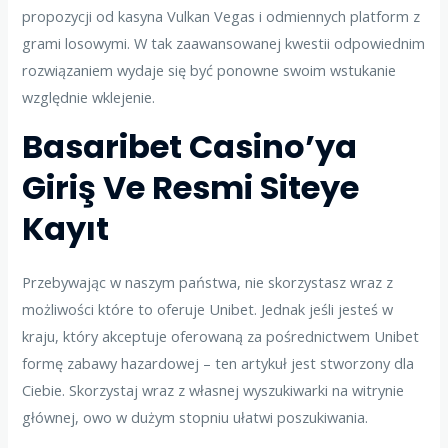
propozycji od kasyna Vulkan Vegas i odmiennych platform z
grami losowymi. W tak zaawansowanej kwestii odpowiednim
rozwiązaniem wydaje się być ponowne swoim wstukanie
względnie wklejenie.
Basaribet Casino’ya
Giriş Ve Resmi Siteye
Kayıt
Przebywając w naszym państwa, nie skorzystasz wraz z
możliwości które to oferuje Unibet. Jednak jeśli jesteś w
kraju, który akceptuje oferowaną za pośrednictwem Unibet
formę zabawy hazardowej – ten artykuł jest stworzony dla
Ciebie. Skorzystaj wraz z własnej wyszukiwarki na witrynie
głównej, owo w dużym stopniu ułatwi poszukiwania.