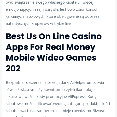
owo zwiększenie swego własnego kapitału i więcej
emocjonujących sesji rozrywki. Jest owo zbiór konsol
karcianych i stołowych, które obsługiwane są poprzez
autentycznych krupierów w trybie live.
Best Us On Line Casino
Apps For Real Money
Mobile Wideo Games
202
Bezpłatne rozszerzenie przeglądarki AliHelper umożliwia
również własnym użytkownikom i czytelnikom bloga
luksusowe ważne kody promocyjne AliExpress. Kody
rabatowe można filtrować według kategorii produktu, ilości
rabatu i wartości zamówienia. Istnieje również możliwość