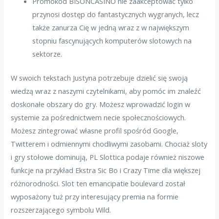
Promokod BISONCASINO nie zaakceptować tylko
przynosi dostęp do fantastycznych wygranych, lecz
także zanurza Cię w jedną wraz z w największym
stopniu fascynujących komputerów slotowych na
sektorze.
W swoich tekstach Justyna potrzebuje dzielić się swoją
wiedzą wraz z naszymi czytelnikami, aby pomóc im znaleźć
doskonałe obszary do gry. Możesz wprowadzić login w
systemie za pośrednictwem necie społecznościowych.
Możesz zintegrować własne profil spośród Google,
Twitterem i odmiennymi chodliwymi zasobami. Chociaż sloty
i gry stołowe dominują, PL Slottica podaje również niszowe
funkcje na przykład Ekstra Sic Bo i Crazy Time dla większej
różnorodności. Slot ten emancipatie boulevard został
wyposażony tuż przy interesujący premia na formie
rozszerzającego symbolu Wild.