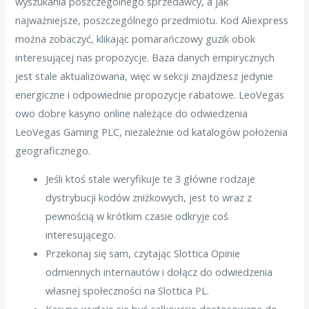
wyszukania poszczególnego sprzedawcy, a jak
najważniejsze, poszczególnego przedmiotu. Kod Aliexpress
można zobaczyć, klikając pomarańczowy guzik obok
interesującej nas propozycje. Baza danych empirycznych
jest stale aktualizowana, więc w sekcji znajdziesz jedynie
energiczne i odpowiednie propozycje rabatowe. LeoVegas
owo dobre kasyno online należące do odwiedzenia
LeoVegas Gaming PLC, niezależnie od katalogów położenia
geograficznego.
Jeśli ktoś stale weryfikuje te 3 główne rodzaje
dystrybucji kodów zniżkowych, jest to wraz z
pewnością w krótkim czasie odkryje coś
interesującego.
Przekonaj się sam, czytając Slottica Opinie
odmiennych internautów i dołącz do odwiedzenia
własnej społeczności na Slottica PL.