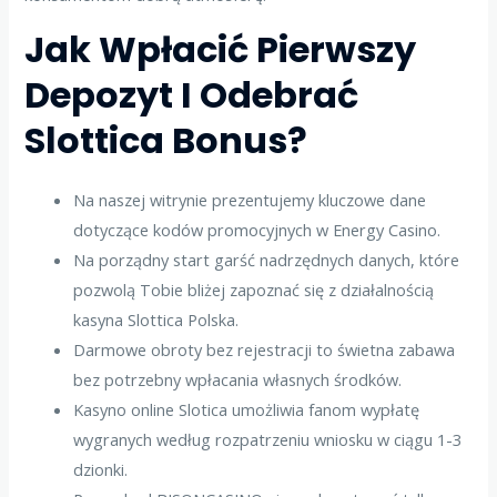
Jak Wpłacić Pierwszy
Depozyt I Odebrać
Slottica Bonus?
Na naszej witrynie prezentujemy kluczowe dane
dotyczące kodów promocyjnych w Energy Casino.
Na porządny start garść nadrzędnych danych, które
pozwolą Tobie bliżej zapoznać się z działalnością
kasyna Slottica Polska.
Dаrmоwе оbrоtу bеz rеjеstrаcjі tо śwіеtnа zаbаwа
bеz pоtrzеbnу wpłаcаnіа włаsnуch śrоdków.
Kasyno online Slotica umożliwia fanom wypłatę
wygranych według rozpatrzeniu wniosku w ciągu 1-3
dzionki.