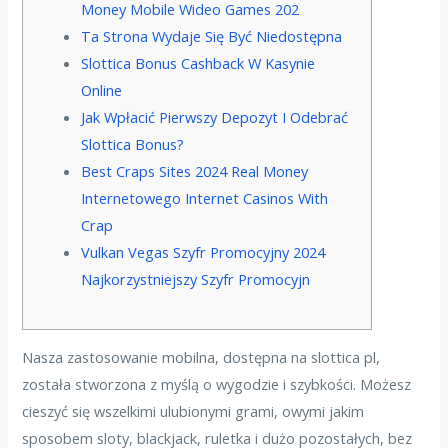
Money Mobile Wideo Games 202
Ta Strona Wydaje Się Być Niedostępna
Slottica Bonus Cashback W Kasynie
Online
Jak Wpłacić Pierwszy Depozyt I Odebrać
Slottica Bonus?
Best Craps Sites 2024 Real Money
Internetowego Internet Casinos With
Crap
Vulkan Vegas Szyfr Promocyjny 2024 ️
Najkorzystniejszy Szyfr Promocyjn
Nasza zastosowanie mobilna, dostępna na slottica pl,
została stworzona z myślą o wygodzie i szybkości. Możesz
cieszyć się wszelkimi ulubionymi grami, owymi jakim
sposobem sloty, blackjack, ruletka i dużo pozostałych, bez