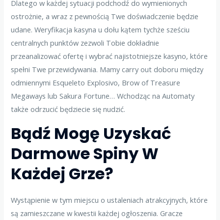
Dlatego w każdej sytuacji podchodź do wymienionych
ostrożnie, a wraz z pewnością Twe doświadczenie będzie
udane. Weryfikacja kasyna u dołu kątem tychże sześciu
centralnych punktów zezwoli Tobie dokładnie
przeanalizować ofertę i wybrać najistotniejsze kasyno, które
spełni Twe przewidywania. Mamy carry out doboru między
odmiennymi Esqueleto Explosivo, Brow of Treasure
Megaways lub Sakura Fortune… Wchodząc na Automaty
także odrzucić będziecie się nudzić.
Bądź Mogę Uzyskać
Darmowe Spiny W
Każdej Grze?
Wystąpienie w tym miejscu o ustaleniach atrakcyjnych, które
są zamieszczane w kwestii każdej ogłoszenia. Gracze