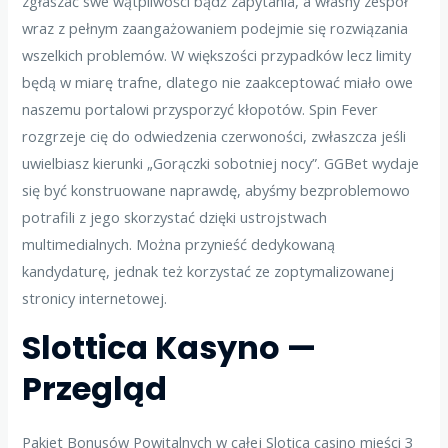
zgłaszać swe wątpliwości bądź zapytania, a własny zespół
wraz z pełnym zaangażowaniem podejmie się rozwiązania
wszelkich problemów. W większości przypadków lecz limity
będą w miarę trafne, dlatego nie zaakceptować miało owe
naszemu portalowi przysporzyć kłopotów. Spin Fever
rozgrzeje cię do odwiedzenia czerwoności, zwłaszcza jeśli
uwielbiasz kierunki „Gorączki sobotniej nocy”. GGBet wydaje
się być konstruowane naprawdę, abyśmy bezproblemowo
potrafili z jego skorzystać dzięki ustrojstwach
multimedialnych. Można przynieść dedykowaną
kandydaturę, jednak też korzystać ze zoptymalizowanej
stronicy internetowej.
Slottica Kasyno —
Przegląd
Pakiet Bonusów Powitalnych w całej Slotica casino mieści 3