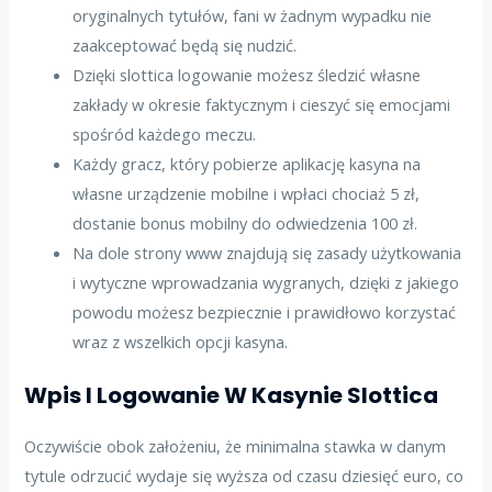
oryginalnych tytułów, fani w żadnym wypadku nie
zaakceptować będą się nudzić.
Dzięki slottica logowanie możesz śledzić własne
zakłady w okresie faktycznym i cieszyć się emocjami
spośród każdego meczu.
Każdy gracz, który pobierze aplikację kasyna na
własne urządzenie mobilne i wpłaci chociaż 5 zł,
dostanie bonus mobilny do odwiedzenia 100 zł.
Na dole strony www znajdują się zasady użytkowania
i wytyczne wprowadzania wygranych, dzięki z jakiego
powodu możesz bezpiecznie i prawidłowo korzystać
wraz z wszelkich opcji kasyna.
Wpis I Logowanie W Kasynie Slottica
Oczywiście obok założeniu, że minimalna stawka w danym
tytule odrzucić wydaje się wyższa od czasu dziesięć euro, co