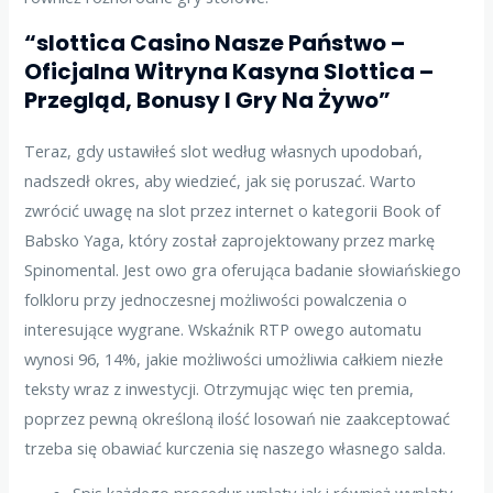
“slottica Casino Nasze Państwo –
Oficjalna Witryna Kasyna Slottica –
Przegląd, Bonusy I Gry Na Żywo”
Teraz, gdy ustawiłeś slot według własnych upodobań,
nadszedł okres, aby wiedzieć, jak się poruszać. Warto
zwrócić uwagę na slot przez internet o kategorii Book of
Babsko Yaga, który został zaprojektowany przez markę
Spinomental. Jest owo gra oferująca badanie słowiańskiego
folkloru przy jednoczesnej możliwości powalczenia o
interesujące wygrane. Wskaźnik RTP owego automatu
wynosi 96, 14%, jakie możliwości umożliwia całkiem niezłe
teksty wraz z inwestycji. Otrzymując więc ten premia,
poprzez pewną określoną ilość losowań nie zaakceptować
trzeba się obawiać kurczenia się naszego własnego salda.