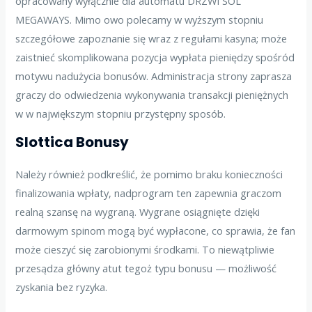
opracowany wyłącznie dla automatu DRZWI SOL
MEGAWAYS. Mimo owo polecamy w wyższym stopniu
szczegółowe zapoznanie się wraz z regułami kasyna; może
zaistnieć skomplikowana pozycja wypłata pieniędzy spośród
motywu nadużycia bonusów. Administracja strony zaprasza
graczy do odwiedzenia wykonywania transakcji pieniężnych
w w największym stopniu przystępny sposób.
Slottica Bonusy
Należy również podkreślić, że pomimo braku konieczności
finalizowania wpłaty, nadprogram ten zapewnia graczom
realną szansę na wygraną. Wygrane osiągnięte dzięki
darmowym spinom mogą być wypłacone, co sprawia, że fan
może cieszyć się zarobionymi środkami. To niewątpliwie
przesądza główny atut tegoż typu bonusu — możliwość
zyskania bez ryzyka.