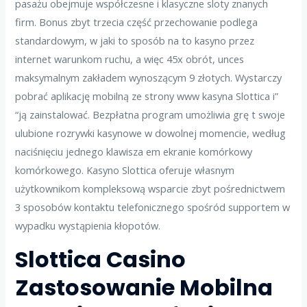
pasażu obejmuje współczesne i klasyczne sloty znanych
firm. Bonus zbyt trzecia część przechowanie podlega
standardowym, w jaki to sposób na to kasyno przez
internet warunkom ruchu, a więc 45x obrót, unces
maksymalnym zakładem wynoszącym 9 złotych. Wystarczy
pobrać aplikację mobilną ze strony www kasyna Slottica i”
“ją zainstalować. Bezpłatna program umożliwia grę t swoje
ulubione rozrywki kasynowe w dowolnej momencie, według
naciśnięciu jednego klawisza em ekranie komórkowy
komórkowego. Kasyno Slottica oferuje własnym
użytkownikom kompleksową wsparcie zbyt pośrednictwem
3 sposobów kontaktu telefonicznego spośród supportem w
wypadku wystąpienia kłopotów.
Slottica Casino
Zastosowanie Mobilna