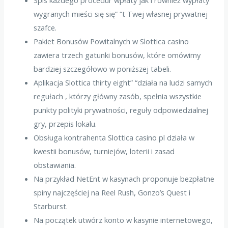
Spis każdego procedur wpłaty jak i również wypłaty
wygranych mieści się się” “t Twej własnej prywatnej
szafce.
Pakiet Bonusów Powitalnych w Slottica casino
zawiera trzech gatunki bonusów, które omówimy
bardziej szczegółowo w poniższej tabeli.
Aplikacja Slottica thirty eight” “działa na ludzi samych
regułach , którzy główny zasób, spełnia wszystkie
punkty polityki prywatności, reguły odpowiedzialnej
gry, przepis lokalu.
Obsługa kontrahenta Slottica casino pl działa w
kwestii bonusów, turniejów, loterii i zasad
obstawiania.
Na przykład NetEnt w kasynach proponuje bezpłatne
spiny najczęściej na Reel Rush, Gonzo’s Quest i
Starburst.
Na początek utwórz konto w kasynie internetowego,