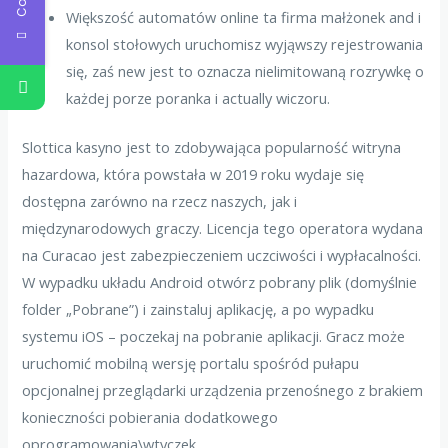
Większość automatów online ta firma małżonek and i
konsol stołowych uruchomisz wyjąwszy rejestrowania
się, zaś new jest to oznacza nielimitowaną rozrywkę o
każdej porze poranka i actually wiczoru.
Slottica kasyno jest to zdobywająca popularność witryna
hazardowa, która powstała w 2019 roku wydaje się
dostępna zarówno na rzecz naszych, jak i
międzynarodowych graczy. Licencja tego operatora wydana
na Curacao jest zabezpieczeniem uczciwości i wypłacalności.
W wypadku układu Android otwórz pobrany plik (domyślnie
folder „Pobrane”) i zainstaluj aplikację, a po wypadku
systemu iOS – poczekaj na pobranie aplikacji. Gracz może
uruchomić mobilną wersję portalu spośród pułapu
opcjonalnej przeglądarki urządzenia przenośnego z brakiem
konieczności pobierania dodatkowego
oprogramowania\wtyczek.