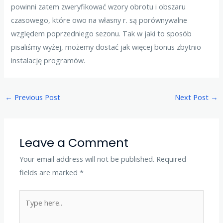
powinni zatem zweryfikować wzory obrotu i obszaru
czasowego, które owo na własny r. są porównywalne
względem poprzedniego sezonu. Tak w jaki to sposób
pisaliśmy wyżej, możemy dostać jak więcej bonus zbytnio
instalację programów.
←
Previous Post
Next Post
→
Leave a Comment
Your email address will not be published.
Required
fields are marked
*
Type
here..