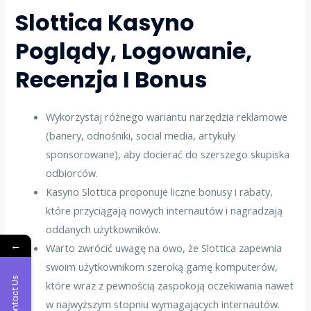
Slottica Kasyno
Poglądy, Logowanie,
Recenzja I Bonus
Wykorzystaj różnego wariantu narzędzia reklamowe
(banery, odnośniki, social media, artykuły
sponsorowane), aby docierać do szerszego skupiska
odbiorców.
Kasyno Slottica proponuje liczne bonusy i rabaty,
które przyciągają nowych internautów i nagradzają
oddanych użytkowników.
←
Warto zwrócić uwagę na owo, że Slottica zapewnia
swoim użytkownikom szeroką gamę komputerów,
Contact Us
które wraz z pewnością zaspokoją oczekiwania nawet
w najwyższym stopniu wymagających internautów.