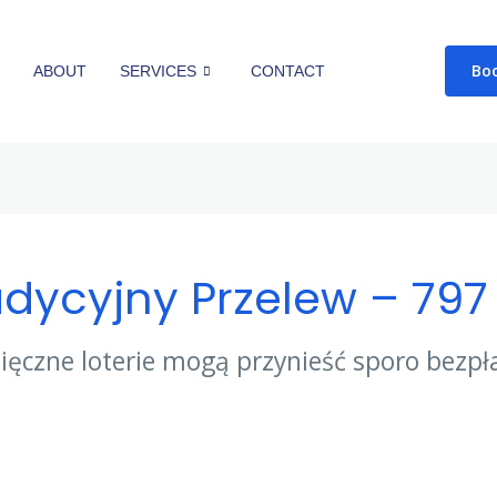
Bo
E
ABOUT
SERVICES
CONTACT
radycyjny Przelew – 797
ięczne loterie mogą przynieść sporo bezpł