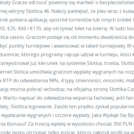
aty Gracze odrzucić powinny się martwić o bezpieczeństwo ap
nej witryny Slottica 46. Należy pamiętać, że pies wraz z k
stnik pobiera aplikację spośród torrentów lub innych źródeł.
 €25, €60 i €170, aby otrzymać bilet na loterię. W ludzi lo
tica casino. Graczom podaje się od momentu dwadzieścia do 
obyć punkty turniejowe i awansować w tabeli turniejowej. W
ducencie, którego programy rajcuje udział w turnieju, ilośc
zarejestrował już kierunek na systemie Slotica, trzeba, Slot
rnet Slotica umożliwia graczom wypłatę wygranych na rozp
 RTP do odwiedzenia 98%, 4 typy zmienności, mnożniki, ma
kację można pobrać wchodząc na oficjalną stronę Slottika Ca
. Warto napisać do odwiedzenia wsparcia fachowej, jeśli fa
łaty, Slottica logowanie. Zasób ten prędko zyskał popularn
 wypłacanie wygranych i szczere wypłaty. Jaka Wydaje Się 
 Bonusu? Za trzecią wpłatę w wysokości chociaż 350 PLN
 mogą otrzymać tylko goście, którzy założyli profil na wi