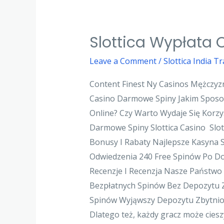
Slottica Wypłata 
Slottica
Wypłata
Leave a Comment
/
Slottica India T
Opinie
Łącznej
Content Finest Ny Casinos Mężczyzn
Wartości
Casino Darmowe Spiny Jakim Sposob
Online? Czy Warto Wydaje Się Korzy
Darmowe Spiny Slottica Casino ️ S
Bonusy I Rabaty Najlepsze Kasyna
Odwiedzenia 240 Free Spinów Po Doze
Recenzje I Recenzja Nasze Państwo
Bezpłatnych Spinów Bez Depozytu Z
Spinów Wyjąwszy Depozytu Zbytnio R
Dlatego też, każdy gracz może cies