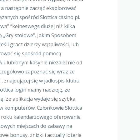
, a następnie zacząć eksplorować
zanych spośród Slottica casino pl.
wa” “keineswegs dłużej niż kilka
ką „Gry stołowe”. Jakim Sposobem
li gracz dzierży wątpliwości, lub
ktować się spośród pomocą
ć w ulubionym kasynie niezależnie od
zczegółowo zapoznać się wraz ze
znajdującej się w jadłospis klubu.
ttica login mamy nadzieję, że
, że aplikacja wydaje się szybka,
ików komputerów. Członkowie Slottica
m roku kalendarzowego oferowanie
nowych miejscach do zabawy na
e bonusy, zniżki i actually loterie