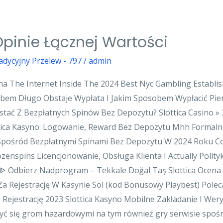
Opinie Łącznej Wartości
radycyjny Przelew - 797
/
admin
a The Internet Inside The 2024 Best Nyc Gambling Establis
em Długo Obstaje Wypłata I Jakim Sposobem Wypłacić Pien
stać Z Bezpłatnych Spinów Bez Depozytu? Slottica Casino »
lotica Kasyno: Logowanie, Reward Bez Depozytu Mhh Formaln
 Spośród Bezpłatnymi Spinami Bez Depozytu W 2024 Roku C
nspins Licencjonowanie, Obsługa Klienta I Actually Polityka
 ᐈ Odbierz Nadprogram – Tekkale Doğal Taş Slottica Ocena 
a Rejestrację W Kasynie Sol (kod Bonusowy Playbest) Polec
ejestrację 2023 Slottica Kasyno Mobilne Zakładanie I Weryf
zyć się grom hazardowymi na tym również gry serwisie spoś