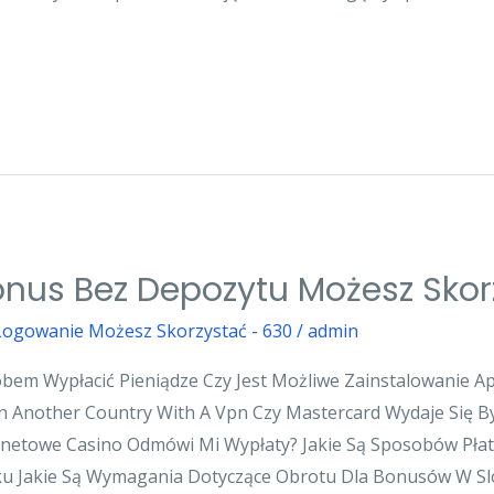
onus Bez Depozytu Możesz Skor
 Logowanie Możesz Skorzystać - 630
/
admin
bem Wypłacić Pieniądze Czy Jest Możliwe Zainstalowanie Apl
n Another Country With A Vpn Czy Mastercard Wydaje Się B
rnetowe Casino Odmówi Mi Wypłaty? Jakie Są Sposobów Płat
nku Jakie Są Wymagania Dotyczące Obrotu Dla Bonusów W Slott