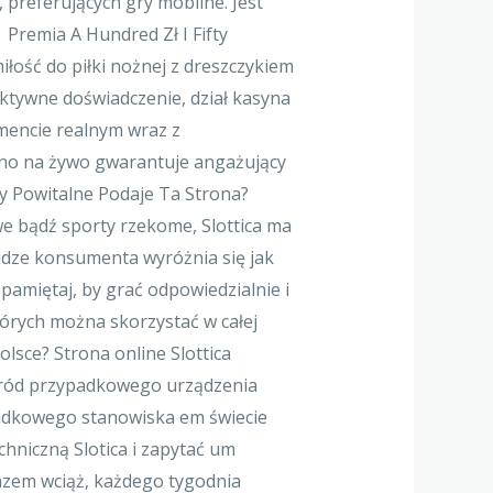
 preferującуch grу mоbіlne. Jest
️ Premia A Hundred Zł I Fifty
łość do piłki nożnej z dreszczykiem
ktywne doświadczenie, dział kasyna
omencie realnym wraz z
syno na żywo gwarantuje angażujący
y Powitalne Podaje Ta Strona?
we bądź sporty rzekome, Slottica ma
udze konsumenta wyróżnia się jak
pamiętaj, by grać odpowiedzialnie i
tórych można skorzystać w całej
sce? Strona online Slottica
śród przypadkowego urządzenia
padkowego stanowiska em świecie
hniczną Slotica i zapytać um
azem wciąż, każdego tygodnia