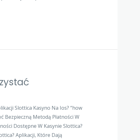
zystać
ikacji Slottica Kasyno Na Ios? “how
yć Bezpieczną Metodą Płatności W
ności Dostępne W Kasynie Slottica?
ica? Aplikacji, Które Dają