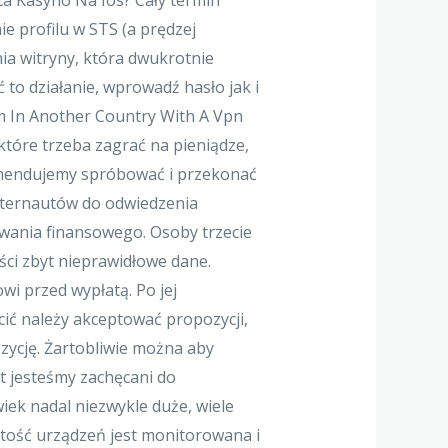
ica Kasyno Na Ios? Cały termin
 profilu w STS (a prędzej
ia witryny, która dwukrotnie
to działanie, wprowadź hasło jak i
m In Another Country With A Vpn
które trzeba zagrać na pieniądze,
omendujemy spróbować i przekonać
internautów do odwiedzenia
wania finansowego. Osoby trzecie
ci zbyt nieprawidłowe dane.
i przed wypłatą. Po jej
cić należy akceptować propozycji,
ozycję. Żartobliwie można aby
t jesteśmy zachęcani do
ek nadal niezwykle duże, wiele
tość urządzeń jest monitorowana i