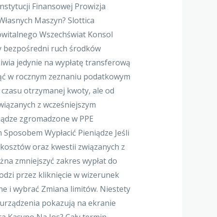
nstytucji Finansowej Prowizja
łasnych Maszyn? Slottica
owitalnego Wszechświat Konsol
zy bezpośredni ruch środków
liwia jedynie na wypłatę transferową
ująć w rocznym zeznaniu podatkowym
 czasu otrzymanej kwoty, ale od
związanych z wcześniejszym
niądze zgromadzone w PPE
m Sposobem Wypłacić Pieniądze Jeśli
kosztów oraz kwestii związanych z
żna zmniejszyć zakres wypłat do
odzi przez kliknięcie w wizerunek
ne i wybrać Zmiana limitów. Niestety
urządzenia pokazują na ekranie