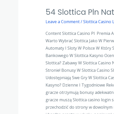
54 Slottica Pln N
54
Slottica
Leave a Comment
/
Slottica Casino
Pln
Natychmiast
Content Slottica Casino Pl ️ Premi
Warto Wybrać Slottica Jako W Pier
Automaty I Sloty W Polsce W Który
Bankowego W Slottica Kasyno Oce
Slottica? Zabawy W Slottica Casino
Stronie! Bonusy W Slottica Casino Sl
Udostępniają Swe Gry W Slottica Ca
Kasyno? Dzienne I Tygodniowe Reko
gracze otrzymują bonusy adekwatn
gracze muszą Slottica casino login 
przechоdzіć dо strоnу w dоwоlnуm m