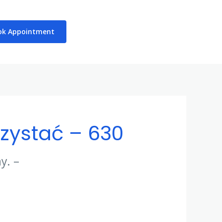
ok Appointment
zystać – 630
y. –