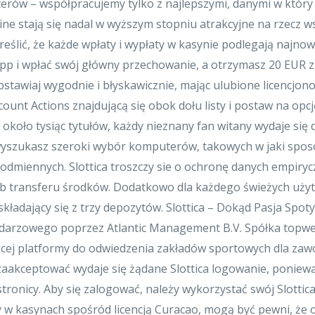
terów – współpracujemy tylko z najlepszymi, danymi w któr
ine stają się nadal w wyższym stopniu atrakcyjne na rzecz 
eślić, że każde wpłaty i wypłaty w kasynie podlegają najn
o App i wpłać swój główny przechowanie, a otrzymasz 20 EUR 
bstawiaj wygodnie i błyskawicznie, mając ulubione licenc
count Actions znajdującą się obok dołu listy i postaw na opc
 około tysiąc tytułów, każdy nieznany fan witany wydaje si
wyszukasz szeroki wybór komputerów, takowych w jaki sposó
 odmiennych. Slottica troszczy sie o ochronę danych empirycz
lub transferu środków. Dodatkowo dla każdego świeżych uż
kładający się z trzy depozytów. Slottica – Dokąd Pasja Spot
darzowego poprzez Atlantic Management B.V. Spółka topweb
ącej platformy do odwiedzenia zakładów sportowych dla zawo
aakceptować wydaje się żądane Slottica logowanie, poniewa
tronicy. Aby się zalogować, należy wykorzystać swój Slottic
cy w kasynach spośród licencją Curacao, mogą być pewni, że o