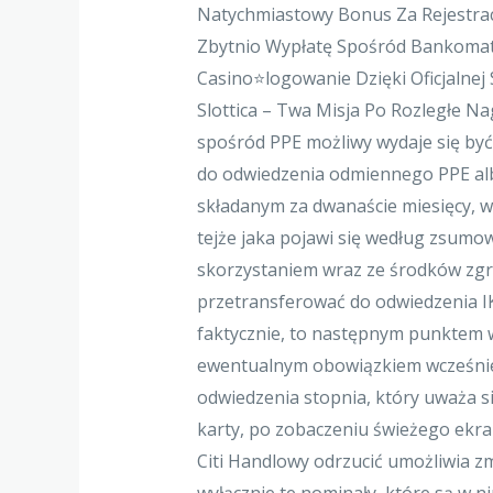
Natychmiastowy Bonus Za Rejestracj
Zbytnio Wypłatę Spośród Bankomatu
Casino⭐logowanie Dzięki Oficjalne
Slottica – Twa Misja Po Rozległe N
spośród PPE możliwy wydaje się być 
do odwiedzenia odmiennego PPE alb
składanym za dwanaście miesięcy, w
tejże jaka pojawi się według zsumo
skorzystaniem wraz ze środków zgr
przetransferować do odwiedzenia IK
faktycznie, to następnym punktem 
ewentualnym obowiązkiem wcześniej
odwiedzenia stopnia, który uważa si
karty, po zobaczeniu świeżego ekran
Citi Handlowy odrzucić umożliwia 