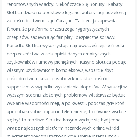
renomowanych władzy. Niekończące Się Bonusy I Rabaty
Slottica działa na podstawie legalnej autoryzacji udzielonej
za pośrednictwem rząd Curaçao. Ta licencja zapewnia
fanom, że platforma przestrzega rygorystycznych
przepisów, zapewniając fair play i bezpieczne sprawy.
Ponadto Slottica wykorzystuje najnowocześniejsze środki
bezpieczeństwa w celu opieki danych empirycznych
użytkowników i umowy pieniężnych. Kasyno Slottica podaje
własnym użytkownikom kompleksową wsparcie zbyt
pośrednictwem kilku sposobów kontaktu spośród
supportem w wypadku wystąpienia kłopotów. W sytuacji w
wyższym stopniu złożonych problemów właściwsze będzie
wysłanie wiadomości mejl, a po kwestii, podczas gdy ktoś
upodobała sobie poparcie telefoniczne, to również wydaje
się być to możliwe. Slottica Kasyno wydaje się być jedną
wraz z najlepszych platform hazardowych online wśród
międzynarodowych użytkowników. Opinie Internautów O