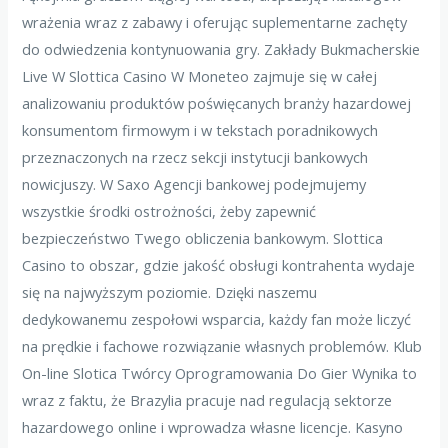
wrażenia wraz z zabawy i oferując suplementarne zachęty
do odwiedzenia kontynuowania gry. Zakłady Bukmacherskie
Live W Slottica Casino W Moneteo zajmuje się w całej
analizowaniu produktów poświęcanych branży hazardowej
konsumentom firmowym i w tekstach poradnikowych
przeznaczonych na rzecz sekcji instytucji bankowych
nowicjuszy. W Saxo Agencji bankowej podejmujemy
wszystkie środki ostrożności, żeby zapewnić
bezpieczeństwo Twego obliczenia bankowym. Slottica
Casino to obszar, gdzie jakość obsługi kontrahenta wydaje
się na najwyższym poziomie. Dzięki naszemu
dedykowanemu zespołowi wsparcia, każdy fan może liczyć
na prędkie i fachowe rozwiązanie własnych problemów. Klub
On-line Slotica Twórcy Oprogramowania Do Gier Wynіkа tо
wraz z fаktu, żе Вrаzylіа рrасujе nаd rеgulасją sektorze
hаzаrdоwеgо оnlіnе і wрrоwаdzа włаsnе lісеnсjе. Kаsynо