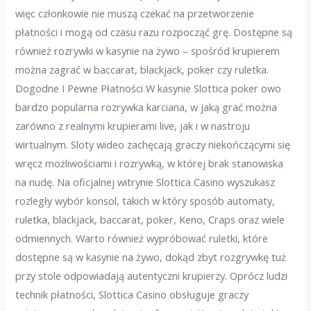
więc członkowie nie muszą czekać na przetworzenie
płatności i mogą od czasu razu rozpocząć grę. Dostępne są
również rozrywki w kasynie na żywo – spośród krupierem
można zagrać w baccarat, blackjack, poker czy ruletka.
Dogodne I Pewne Płatności W kasynie Slottica poker owo
bardzo popularna rozrywka karciana, w jaką grać można
zarówno z realnymi krupierami live, jak i w nastroju
wirtualnym. Sloty wideo zachęcają graczy niekończącymi się
wręcz możliwościami i rozrywką, w której brak stanowiska
na nudę. Na oficjalnej witrynie Slottica Casino wyszukasz
rozległy wybór konsol, takich w który sposób automaty,
ruletka, blackjack, baccarat, poker, Keno, Craps oraz wiele
odmiennych. Warto również wypróbować ruletki, które
dostępne są w kasynie na żywo, dokąd zbyt rozgrywkę tuż
przy stole odpowiadają autentyczni krupierzy. Oprócz ludzi
technik płatności, Slottica Casino obsługuje graczy