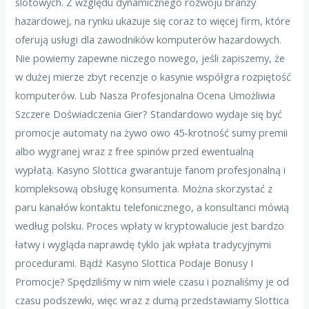
slotowych. Z względu dynamicznego rozwoju branży
hazardowej, na rynku ukazuje się coraz to więcej firm, które
oferują usługi dla zawodników komputerów hazardowych.
Nie powiemy zapewne niczego nowego, jeśli zapiszemy, że
w dużej mierze zbyt recenzje o kasynie współgra rozpiętość
komputerów. Lub Nasza Profesjonalna Ocena Umożliwia
Szczere Doświadczenia Gier? Standardowo wydaje się być
promocje automaty na żywo owo 45-krotność sumy premii
albo wygranej wraz z free spinów przed ewentualną
wypłatą. Kasyno Slottica gwarantuje fanom profesjonalną i
kompleksową obsługę konsumenta. Można skorzystać z
paru kanałów kontaktu telefonicznego, a konsultanci mówią
według polsku. Proces wpłaty w kryptowalucie jest bardzo
łatwy i wygląda naprawdę tyklo jak wpłata tradycyjnymi
procedurami. Bądź Kasyno Slottica Podaje Bonusy I
Promocje? Spędziliśmy w nim wiele czasu i poznaliśmy je od
czasu podszewki, więc wraz z dumą przedstawiamy Slottica