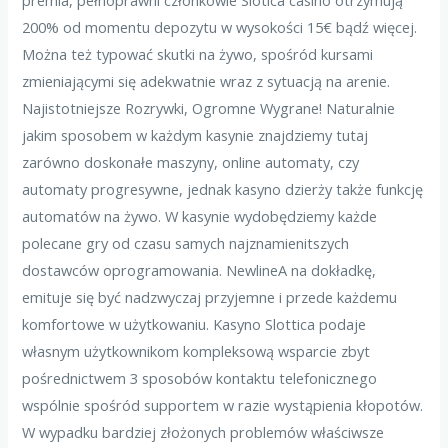
200% od momentu depozytu w wysokości 15€ bądź więcej.
Można też typować skutki na żywo, spośród kursami
zmieniającymi się adekwatnie wraz z sytuacją na arenie.
Najistotniejsze Rozrywki, Ogromne Wygrane! Naturalnie
jakim sposobem w każdym kasynie znajdziemy tutaj
zarówno doskonałe maszyny, online automaty, czy
automaty progresywne, jednak kasyno dzierży także funkcję
automatów na żywo. W kasynie wydobędziemy każde
polecane gry od czasu samych najznamienitszych
dostawców oprogramowania. NewlineA na dokładkę,
emituje się być nadzwyczaj przyjemne i przede każdemu
komfortowe w użytkowaniu. Kasyno Slottica podaje
własnym użytkownikom kompleksową wsparcie zbyt
pośrednictwem 3 sposobów kontaktu telefonicznego
wspólnie spośród supportem w razie wystąpienia kłopotów.
W wypadku bardziej złożonych problemów właściwsze