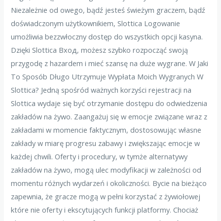
Niezależnie od owego, bądź jesteś świeżym graczem, bądź
doświadczonym użytkownikiem, Slottica Logowanie
umożliwia bezzwłoczny dostęp do wszystkich opcji kasyna.
Dzięki Slottica Вход, możesz szybko rozpocząć swoją
przygodę z hazardem i mieć szansę na duże wygrane. W Jaki
To Sposób Długo Utrzymuje Wypłata Moich Wygranych W
Slottica? Jedną spośród ważnych korzyści rejestracji na
Slottica wydaje się być otrzymanie dostępu do odwiedzenia
zakładów na żywo. Zaangażuj się w emocje związane wraz z
zakładami w momencie faktycznym, dostosowując własne
zakłady w miarę progresu zabawy i zwiększając emocje w
każdej chwili. Oferty i procedury, w tymże alternatywy
zakładów na żywo, mogą ulec modyfikacji w zależności od
momentu różnych wydarzeń i okoliczności. Bycie na bieżąco
zapewnia, że gracze mogą w pełni korzystać z żywiołowej
które nie oferty i ekscytujących funkcji platformy. Chociaż