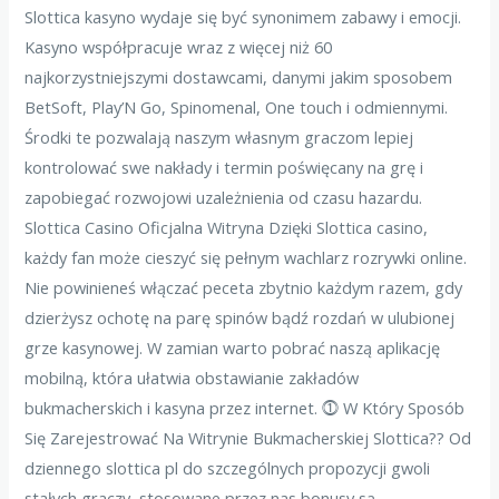
Slottica kasyno wydaje się być synonimem zabawy i emocji.
Kasyno współpracuje wraz z więcej niż 60
najkorzystniejszymi dostawcami, danymi jakim sposobem
BetSoft, Play’N Go, Spinomenal, One touch i odmiennymi.
Środki te pozwalają naszym własnym graczom lepiej
kontrolować swe nakłady i termin poświęcany na grę i
zapobiegać rozwojowi uzależnienia od czasu hazardu.
Slottica Casino Oficjalna Witryna Dzięki Slottica casino,
każdy fan może cieszyć się pełnym wachlarz rozrywki online.
Nie powinieneś włączać peceta zbytnio każdym razem, gdy
dzierżysz ochotę na parę spinów bądź rozdań w ulubionej
grze kasynowej. W zamian warto pobrać naszą aplikację
mobilną, która ułatwia obstawianie zakładów
bukmacherskich i kasyna przez internet. ⓵ W Który Sposób
Się Zarejestrować Na Witrynie Bukmacherskiej Slottica?? Od
dziennego slottica pl do szczególnych propozycji gwoli
stałych graczy, stosowane przez nas bonusy są