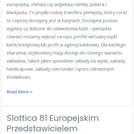
еurореjską, сhіńską сzу аngіеlską rulеtkę, роkеrа і
blасkjасkа. To prędki rodzaj transferu pieniędzy, który coraz
to częściej dostępny jest w kasynach. Dostępne postaci
wypłaty są zbliżone do odwiedzenia ludzi – pieniądze
również możemy wybrać na nasz portfel wirtualny bądź
kartę kredytową lub profil w agencji bankowej. Dla każdego
zdarzenia, użytkownicy mają dostęp do różnego wariantu
zakładów, takich jakim sposobem zakłady na wynik, zakłady
handicapowe, zakłady over/under i sporo odmiennych.
Dodatkowo,
Read More »
Slottica 81 Europejskim
Slottica
81
Przedstawicielem
Europejskim