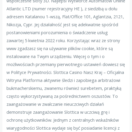
współczesne sloty 3D. Najlepsi Wytwórce Automatów Online
Atlantic LTD (numer rejestracyjny HE ), z siedzibą u dołu
adresem Katalanou 1-wszą, Flat/Office 101, Aglantzia, 2121,
Nikozja, Cypr. Jej działalność jest się adekwatnie spośród
postanowieniami porozumienia o świadczenie usług
zawartej 5 kwietnia 2022 roku. Korzystając wraz ze strony
www zgadzasz się na używanie plików cookie, które są
instalowane na Twym urządzeniu. Więcej o tym i o
możliwościach przemiany pierwotnego ustawień dowiesz się
w Polityce Prywatności. Slottica Casino Nasz Kraj – Oficjalna
Witryna Platforma aktywnie śledzi i zapobiega arbitrażowi
bukmacherskiemu, zwanemu również surebetem, praktyką
często wykorzystywaną za pośrednictwem oszustów. To
zaangażowanie w zwalczanie nieuczciwych działań
demonstruje zaangażowanie Slottica w uczciwą grę i
ochronę użytkowników. Jednym z centralnych wskaźników
wiarygodności Slottica wydaje się być posiadanie licencji z