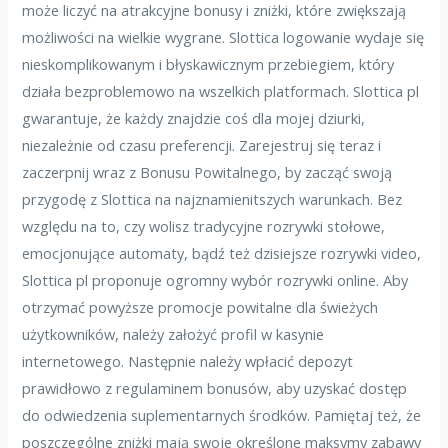
może liczyć na atrakcyjne bonusy i zniżki, które zwiększają
możliwości na wielkie wygrane. Slottica logowanie wydaje się
nieskomplikowanym i błyskawicznym przebiegiem, który
działa bezproblemowo na wszelkich platformach. Slottica pl
gwarantuje, że każdy znajdzie coś dla mojej dziurki,
niezależnie od czasu preferencji. Zarejestruj się teraz i
zaczerpnij wraz z Bonusu Powitalnego, by zacząć swoją
przygodę z Slottica na najznamienitszych warunkach. Bez
względu na to, czy wolisz tradycyjne rozrywki stołowe,
emocjonujące automaty, bądź też dzisiejsze rozrywki video,
Slottica pl proponuje ogromny wybór rozrywki online. Aby
otrzymać powyższe promocje powitalne dla świeżych
użytkowników, należy założyć profil w kasynie
internetowego. Następnie należy wpłacić depozyt
prawidłowo z regulaminem bonusów, aby uzyskać dostęp
do odwiedzenia suplementarnych środków. Pamiętaj też, że
poszczególne zniżki mają swoje określone maksymy zabawy