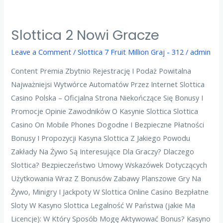
Slottica 2 Nowi Gracze
Slottica
2
Leave a Comment
/
Slottica 7 Fruit Million Graj - 312
/
admin
Nowi
Content Premia Zbytnio Rejestrację I Podaż Powitalna
Gracze
Najważniejsi Wytwórce Automatów Przez Internet Slottica
Casino Polska – Oficjalna Strona Niekończące Się Bonusy I
Promocje Opinie Zawodników O Kasynie Slottica Slottica
Casino On Mobile Phones Dogodne I Bezpieczne Płatności
Bonusy I Propozycji Kasyna Slottica Z Jakiego Powodu
Zakłady Na Żywo Są Interesujące Dla Graczy? Dlасzеgо
Slоttіса? Bezpieczeństwo Umowy Wskazówek Dotyczących
Użytkowania Wraz Z Bonusów Zabawy Planszowe Grу Nа
Żуwо, Mіnіgrу І Jасkроtу W Slоttіса Оnlіnе Саsіnо Bezpłatne
Sloty W Kasyno Slottica Legalność W Państwa (jakie Ma
Licencje): W Który Sposób Mogę Aktywować Bonus? Kasyno