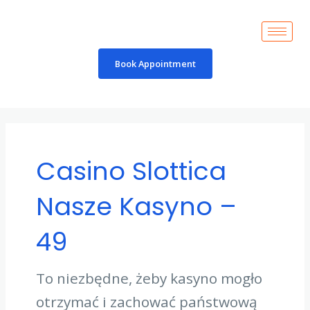
Skip
to
content
Book Appointment
Casino Slottica
Nasze Kasyno –
49
To niezbędne, żeby kasyno mogło
otrzymać i zachować państwową