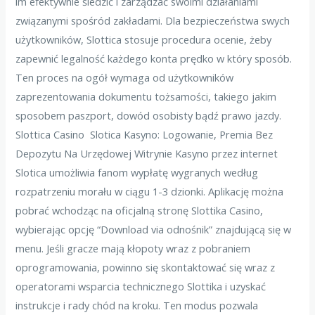
im efektywnie śledzić i zarządzać swoimi działaniami
związanymi spośród zakładami. Dla bezpieczeństwa swych
użytkowników, Slottica stosuje procedura ocenie, żeby
zapewnić legalność każdego konta prędko w który sposób.
Ten proces na ogół wymaga od użytkowników
zaprezentowania dokumentu tożsamości, takiego jakim
sposobem paszport, dowód osobisty bądź prawo jazdy.
Slottica Casino ️ Slotica Kasyno: Logowanie, Premia Bez
Depozytu Na Urzędowej Witrynie Kasyno przez internet
Slotica umożliwia fanom wypłatę wygranych według
rozpatrzeniu morału w ciągu 1-3 dzionki. Aplikację można
pobrać wchodząc na oficjalną stronę Slottika Casino,
wybierając opcję “Download via odnośnik” znajdującą się w
menu. Jeśli gracze mają kłopoty wraz z pobraniem
oprogramowania, powinno się skontaktować się wraz z
operatorami wsparcia technicznego Slottika i uzyskać
instrukcje i rady chód na kroku. Ten modus pozwala