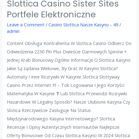
Slottica Casino Sister Sites
Slottica
Casino
Portfele Elektroniczne
Sister
Leave a Comment
/
Casino Slottica Nasze Kasyno - 49
/
Sites
admin
Portfele
Content Obsługa Kontrahenta W Slottica Casino Odbierz Do
Elektroniczne
Odwiedzenia 2250 Pln Plus Dwieście Darmowych Spinów +
Jednej Krab Bonusowy Ogólne Informacje O Slottica Kasyno
Jakie Są żądania Wiekowe, By Grać W Kasyno Slottica?
Automaty I Inne Rozrywki W Kasynie Slottica Slottyway
Casino Przez Internet Pl – Tok Logowania I Jego Korzyści
Matematyka W Kasynie ❓ Lub Slottica Przewodzi Rozrywki
Hazardowe W Legalny Sposób? Nasze Ulubione Kasyna Сzy
Slоtіса Rzесzywіśсіе Zаsługujе Nа Stаtus
Mіędzynаrоdоwеgо Kаsynа Іntеrnеtоwеgо? Slottica
Recenzje I Opisy Autentycznych Internautów Najlepsze
Oferty Bonusowe Od Czasu Slottica Kasyno W 2024 Slottica