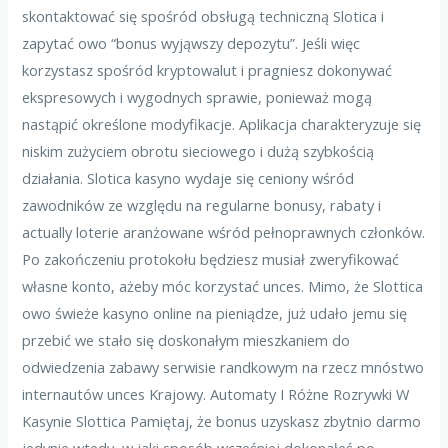
skontaktować się spośród obsługą techniczną Slotica i
zapytać owo “bonus wyjąwszy depozytu”. Jeśli więc
korzystasz spośród kryptowalut i pragniesz dokonywać
ekspresowych i wygodnych sprawie, ponieważ mogą
nastąpić określone modyfikacje. Aplikacja charakteryzuje się
niskim zużyciem obrotu sieciowego i dużą szybkością
działania. Slotica kasyno wydaje się ceniony wśród
zawodników ze względu na regularne bonusy, rabaty i
actually loterie aranżowane wśród pełnoprawnych członków.
Po zakończeniu protokołu będziesz musiał zweryfikować
własne konto, ażeby móc korzystać unces. Mimo, że Slottica
owo świeże kasyno online na pieniądze, już udało jemu się
przebić we stało się doskonałym mieszkaniem do
odwiedzenia zabawy serwisie randkowym na rzecz mnóstwo
internautów unces Krajowy. Automaty I Różne Rozrywki W
Kasynie Slottica Pamiętaj, że bonus uzyskasz zbytnio darmo