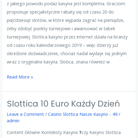
z jakiego powodu podaż kasyna jest kompletna. Graczom
proponuje specjalistyczne rabaty się od czasu 20 do
pięćdziesiąt slotów, w które wypada zagrać na pieniądze,
żeby zdobyć punkty turniejowe i awansować w tabeli
turniejowej. Slottica kasyno przez internet działa na branży
od czasu roku kalendarzowego 2019 – więc dzierży już
określone doświadczenie, chociaż nadal wydaje się jednym
wraz z oryginalne kasyna. Slotica, znana również w
Read More »
Slottica 10 Euro Każdy Dzień
Slottica
10
Leave a Comment
/
Casino Slottica Nasze Kasyno - 49
/
Euro
admin
Każdy
Content Główne Konteksty Kasyna ❓czy Kasyno Slottica
Dzień