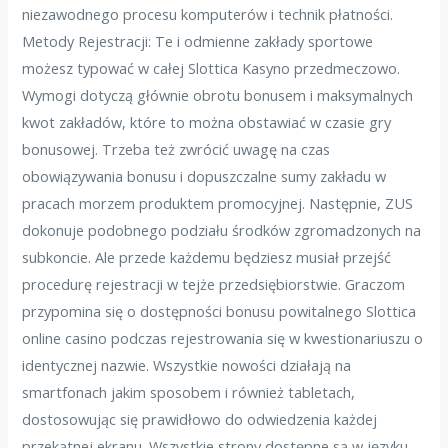
niezawodnego procesu komputerów i technik płatności.
Metody Rejestracji: Te i odmienne zakłady sportowe
możesz typować w całej Slottica Kasyno przedmeczowo.
Wymogi dotyczą głównie obrotu bonusem i maksymalnych
kwot zakładów, które to można obstawiać w czasie gry
bonusowej. Trzeba też zwrócić uwagę na czas
obowiązywania bonusu i dopuszczalne sumy zakładu w
pracach morzem produktem promocyjnej. Następnie, ZUS
dokonuje podobnego podziału środków zgromadzonych na
subkoncie. Ale przede każdemu będziesz musiał przejść
procedurę rejestracji w tejże przedsiębiorstwie. Graczom
przypomina się o dostępności bonusu powitalnego Slottica
online casino podczas rejestrowania się w kwestionariuszu o
identycznej nazwie. Wszystkie nowości działają na
smartfonach jakim sposobem i również tabletach,
dostosowując się prawidłowo do odwiedzenia każdej
przekątnej ekranu. Wszystkie strony dostępne są w języku