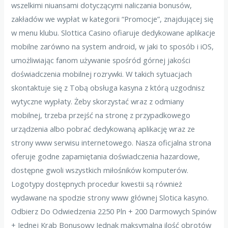
wszelkimi niuansami dotyczącymi naliczania bonusów,
zakładów we wypłat w kategorii “Promocje”, znajdującej się
w menu klubu. Slottica Casino ofiaruje dedykowane aplikacje
mobilne zarówno na system android, w jaki to sposób i iOS,
umożliwiając fanom używanie spośród górnej jakości
doświadczenia mobilnej rozrywki. W takich sytuacjach
skontaktuje się z Tobą obsługa kasyna z którą uzgodnisz
wytyczne wypłaty. Żeby skorzystać wraz z odmiany
mobilnej, trzeba przejść na stronę z przypadkowego
urządzenia albo pobrać dedykowaną aplikację wraz ze
strony www serwisu internetowego. Nasza oficjalna strona
oferuje godne zapamiętania doświadczenia hazardowe,
dostępne gwoli wszystkich miłośników komputerów.
Logotypy dostępnych procedur kwestii są również
wydawane na spodzie strony www głównej Slotica kasyno.
Odbierz Do Odwiedzenia 2250 Pln + 200 Darmowych Spinów
+ Jednej Krab Bonusowy Jednak maksymalna ilość obrotów