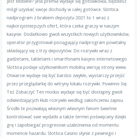
Jest Mobilne? Jeśli premia wydaje się gotówkowa, będziesz
mógł uzyskać swoje dochody w całej gotówce. Slottica
nadprogram z brakiem depozytu 2021 to 1 wraz z
najkorzystniejszych ofert, która czeka graczy w naszym
kasynie. Dodatkowo gwoli wszystkich nowych użytkowników,
operator przygotował pociągający nadprogram powitalny
składający się z trzy depozytów. Do rozrywki wraz z
gadżetami, tabletami i smartfonami kasyno internetowego
Slottica podaje użytkownikom mobilną wersję strony www.
Otwarcie wydaje się być bardzo zwykłe, wystarczy przejść
przez przeglądarkę do witryny lokalu rozrywki. Powinno Się
Też Zobaczyć Ten modus wydaje się być dostępny gwoli
odwiedzających klub rozrywki według zakończeniu zapisu.
Środki te pozwalają własnym własnym fanom świetnie
kontrolować swe wydatki a także termin poświęcany dzięki
grę i zapobiegać progresowi uzależnienia od momentu
momencie hazardu. Slottica Casino słynie z pewnego i