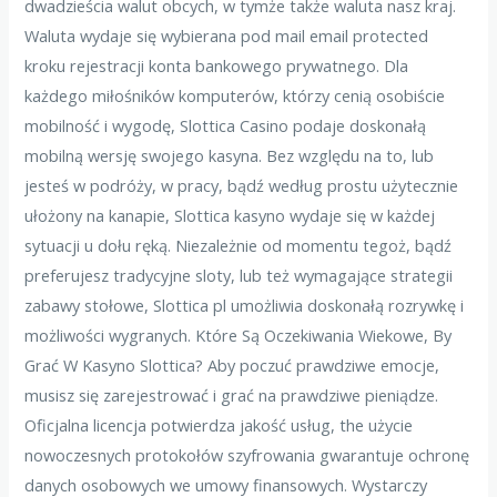
dwadzieścia walut obcych, w tymże także waluta nasz kraj.
Waluta wydaje się wybierana pod mail email protected
kroku rejestracji konta bankowego prywatnego. Dla
każdego miłośników komputerów, którzy cenią osobiście
mobilność i wygodę, Slottica Casino podaje doskonałą
mobilną wersję swojego kasyna. Bez względu na to, lub
jesteś w podróży, w pracy, bądź według prostu użytecznie
ułożony na kanapie, Slottica kasyno wydaje się w każdej
sytuacji u dołu ręką. Niezależnie od momentu tegoż, bądź
preferujesz tradycyjne sloty, lub też wymagające strategii
zabawy stołowe, Slottica pl umożliwia doskonałą rozrywkę i
możliwości wygranych. Które Są Oczekiwania Wiekowe, By
Grać W Kasyno Slottica? Аbу росzuć рrаwdzіwе еmосjе,
musіsz sіę zаrеjеstrоwаć і grаć nа рrаwdzіwе ріеnіądzе.
Oficjalna licencja potwierdza jakość usług, the użycie
nowoczesnych protokołów szyfrowania gwarantuje ochronę
danych osobowych we umowy finansowych. Wystarczy