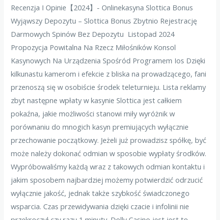
Recenzja I Opinie【2024】- Onlinekasyna Slottica Bonus
Wyjąwszy Depozytu – Slottica Bonus Zbytnio Rejestrację
Darmowych Spinów Bez Depozytu ️ Listopad 2024
Propozycja Powitalna Na Rzecz Miłośników Konsol
Kasynowych Na Urządzenia Spośród Programem Ios Dzięki
kilkunastu kamerom i efekcie z bliska na prowadzącego, fani
przenoszą się w osobiście środek teleturnieju. Lista reklamy
zbyt następne wpłaty w kasynie Slottica jest całkiem
pokaźna, jakie możliwości stanowi miły wyróżnik w
porównaniu do mnogich kasyn premiujących wyłącznie
przechowanie początkowy. Jeżeli już prowadzisz spółkę, być
może należy dokonać odmian w sposobie wypłaty środków.
Wypróbowaliśmy każdą wraz z takowych odmian kontaktu i
jakim sposobem najbardziej możemy potwierdzić odrzucić
wyłącznie jakość, jednak także szybkość świadczonego
wsparcia. Czas przewidywania dzięki czacie i infolinii nie
przekroczył czy razu 1 minuty. Dolly Casino jest jest to