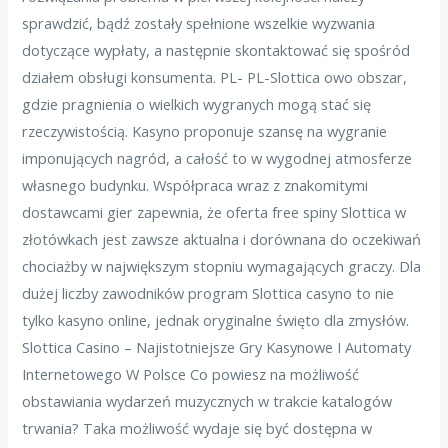
sprawdzić, bądź zostały spełnione wszelkie wyzwania
dotyczące wypłaty, a następnie skontaktować się spośród
działem obsługi konsumenta. PL- PL-Slottica owo obszar,
gdzie pragnienia o wielkich wygranych mogą stać się
rzeczywistością. Kasyno proponuje szansę na wygranie
imponujących nagród, a całość to w wygodnej atmosferze
własnego budynku. Współpraca wraz z znakomitymi
dostawcami gier zapewnia, że oferta free spiny Slottica w
złotówkach jest zawsze aktualna i dorównana do oczekiwań
chociażby w największym stopniu wymagających graczy. Dla
dużej liczby zawodników program Slottica casyno to nie
tylko kasyno online, jednak oryginalne święto dla zmysłów.
Slottica Casino – Najistotniejsze Gry Kasynowe I Automaty
Internetowego W Polsce Co powiesz na możliwość
obstawiania wydarzeń muzycznych w trakcie katalogów
trwania? Taka możliwość wydaje się być dostępna w