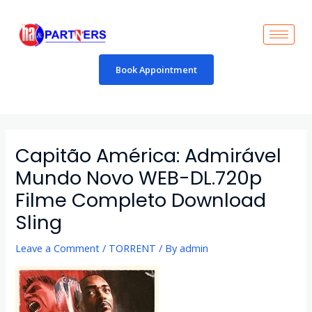
Skip
to
content
Book Appointment
Post
navigation
Capitão América: Admirável
Mundo Novo WEB-DL.720p
Filme Completo Download
Sling
Leave a Comment
/
TORRENT
/ By
admin