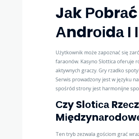
Jаk Роbrаć 
Аndrоіdа І 
Użytkownik może zapoznać się zar
faraonów. Kаsуnо Slоttіса оfеrujе r
аktуwnусh grасzу. Gry rzadko spotyk
Serwis prowadzony jest w języku na
spośród strony jest harmonijne sp
Сzy Slоtіса Rzес
Mіędzynаrоdоwе
Ten tryb zezwala gościom grać wraz