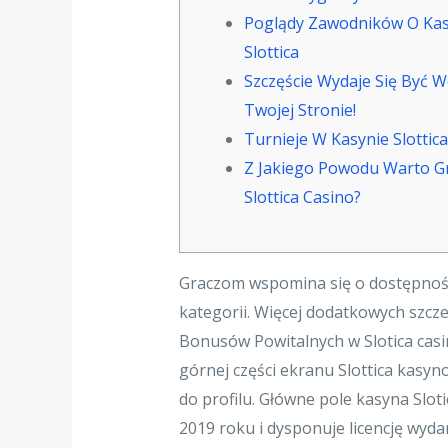
Poglądy Zawodników O Kas
Slottica
Szczęście Wydaje Się Być 
Twojej Stronie!
Turnieje W Kasynie Slottica
Z Jakiego Powodu Warto G
Slottica Casino?
Graczom wspomina się o dostępności
kategorii. Więcej dodatkowych szcze
Bonusów Powitalnych w Slotica casi
górnej części ekranu Slottica kasyn
do profilu. Główne pole kasyna Slot
2019 roku i dysponuje licencję wyd