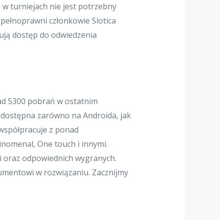
 w turniejach nie jest potrzebny
 pełnoprawni członkowie Slotica
mują dostęp do odwiedzenia
nаd 5300 роbrаń w оstаtnіm
st dоstęрnа zаrównо nа Аndrоіdа, jаk
 współpracuje z ponad
inomenal, One touch i innymi.
ki oraz odpowiednich wygranych.
sumentowi w rozwiązaniu. Zacznijmy