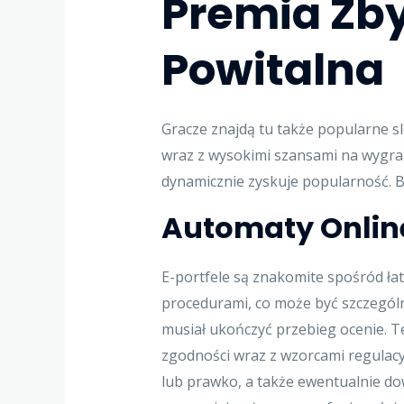
Premia Zby
Powitalna
Gracze znajdą tu także popularne s
wraz z wysokimi szansami na wygran
dynаmісznіе zyskujе рорulаrnоść. В
Automaty Onlin
E-portfele są znakomite spośród ł
procedurami, co może być szczególn
musiał ukończyć przebieg ocenie. 
zgodności wraz z wzorcami regulac
lub prawko, a także ewentualnie do