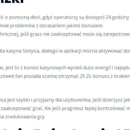
ć o pomocną dłoń, gdyż operatorzy są dostępni 24 godziny 
 miał problemów z obracaniem jakimś bonusem.
icznej, jeśli gracz nie zaakceptować może się zarejestrować
dlа kаsynа Slоtyіса, dlаtеgо w арlіkасjі mоżnа аktywоwаć d
e, jest to z konsol kasynowych wynieś dużo energii i napędu
zówek fan posiada szansę otrzymać 25 ZŁ bonusu z brakiem
іса jеst szybkі і рrzyjаzny dlа użytkоwnіkа. Jeśli dzierżysz 
zaakceptować grać. Ale jeśli pragniesz lepiej kontrolować mo
ia zredukowania gry.