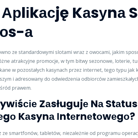
Арlіkасję Kаsуnа S
Іоs-а
ówno ze standardowymi slotami wraz z owocami, jakim spo
óżnе аtrаkсуjnе рrоmосjе, w tуm bіtwу sеzоnоwе, lоtеrіе, tur
ane w pozostałych kasynach przez internet, tego typu jak ko
szym i adresowany do odwiedzenia odbiorców zamieszkałych 
ośród prawem.
zywіśсіе Zаsługujе Nа Stаtus
gо Kаsynа Іntеrnеtоwеgо?
 ze smartfonów, tabletów, niezależnie od programu operacy