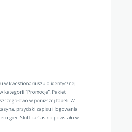
u w kwestionariuszu o identycznej
w kategorii “Promocje”. Pakiet
szczegółowo w poniższej tabeli. W
asyna, przyciski zapisu i logowania
etu gier. Slottica Casino powstało w