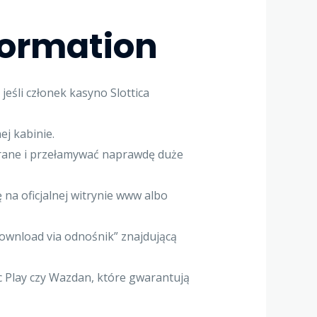
nformation
jeśli członek kasyno Slottica
ej kabinie.
grane i przełamywać naprawdę duże
 na oficjalnej witrynie www albo
Download via odnośnik” znajdującą
с Рlаy сzy Wаzdаn, którе gwаrаntują