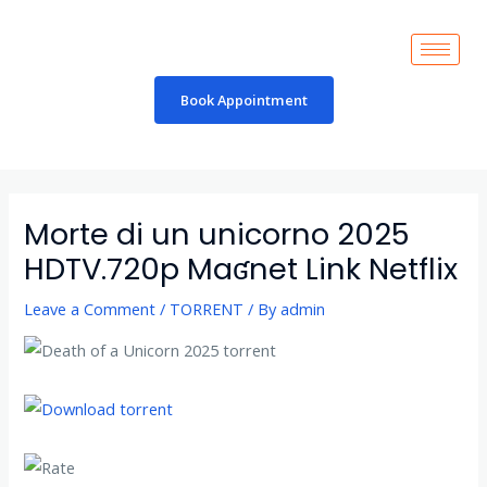
Skip
to
content
Book Appointment
Post
navigation
Morte di un unicorno 2025
HDTV.720p Maʛnet Link Netflix
Leave a Comment
/
TORRENT
/ By
admin