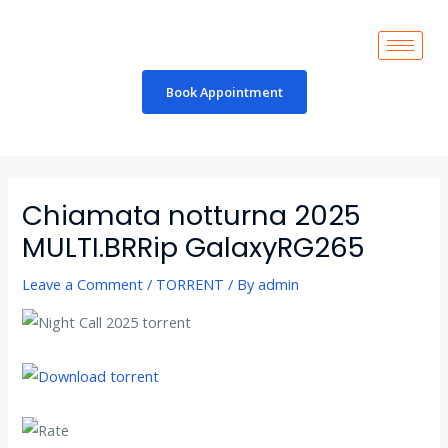
Skip
to
content
Book Appointment
Post
navigation
Chiamata notturna 2025
MULTI.BRRip GalaxyRG265
Leave a Comment
/
TORRENT
/ By
admin