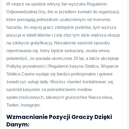
W stopce na spodzie witryny fan wyszuka Regulamin
Odpowiedzialnej Gry, the w przedtem kontakt do organizacji,
które pomagają jednostkom uzależnionym od momentu
hazardu. Im więcej gracz zdobędzie punktów, tym wyższa
pozycja w tabeli liderów i corp zbyt tym idzie większa okazja
na zdobycie gratyfikacyj. Niezależnie spośród sposobu
rejestrowania się, który będzie wskazany, osoba winna
potwierdzić, że posiada ukończone 20 lat, a także akceptuje
Politykę prywatności i Regulamin kasyna Slottica. Wsparcie
Slottica Casino wydaje się bardzo profesjonalne i gotowe
świadczyć usługi daily. Możesz również kontaktować się
spośród kasynem za pośrednictwem mediów
społecznościowych, takowych grunzochse Nasza klasa,
Twitter, Instagram.
Wzmacnianie Pozycji Graczy Dzięki
Danym: