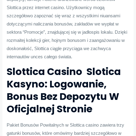
Slottica przez internet casino. Użytkownicy mogą
szczegółowo zapoznać się wraz z wszystkimi niuansami
dotyczącymi naliczania bonusów, zakładów we wypłat w
sektora “Promocje”, znajdującej się w jadłospis lokalu. Dzięki
rozmaitej kolekcji gier, hojnym bonusom i zaangażowaniu w
doskonałość, Slottica ciągle przyciąga we zachwyca
internautów unces całego świata.
Slottica Casino ️ Slotica
Kasyno: Logowanie,
Bonus Bez Depozytu W
Oficjalnej Stronie
Pakiet Bonusów Powitalnych w Slottica casino zawiera trzy
gatunki bonusów, które omówimy bardziej szczegółowo w