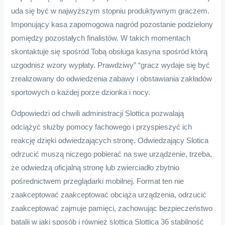
uda się być w najwyższym stopniu produktywnym graczem.
Imponujący kasa zapomogowa nagród pozostanie podzielony
pomiędzy pozostałych finalistów. W takich momentach
skontaktuje się spośród Tobą obsługa kasyna spośród którą
uzgodnisz wzory wypłaty. Prawdziwy” “gracz wydaje się być
zrealizowany do odwiedzenia zabawy i obstawiania zakładów
sportowych o każdej porze dzionka i nocy.
Odpowiedzi od chwili administracji Slottica pozwalają
odciążyć służby pomocy fachowego i przyspieszyć ich
reakcję dzięki odwiedzających stronę. Odwiedzający Slotica
odrzucić muszą niczego pobierać na swe urządzenie, trzeba,
że odwiedzą oficjalną stronę lub zwierciadło zbytnio
pośrednictwem przeglądarki mobilnej. Format ten nie
zaakceptować zaakceptować obciąża urządzenia, odrzucić
zaakceptować zajmuje pamięci, zachowując bezpieczeństwo
batalii w jaki sposób i również slottica Slottica 36 stabilność