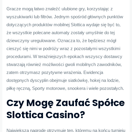
Gracze mogą łatwo znaleźć ulubione gry, korzystając z
wyszukiwarki lub filtrów. Jednym spośród głównych punktów
dotyczących produktów mobilnej Slottica wydaje się być to,
że wszystkie polecane automaty zostały umyślnie do tej
dziewczyny uregulowane. Oznacza to, że będziesz mógł
cieszyć się nimi w podróży wraz z pozostałymi wszystkimi
procedurami. W teraźniejszych epokach wszyscy dostawcy
stwarzają również możliwości gwoli mobilnych zawodników,
zatem otrzymasz pozytywne wrażenia. Ewidencja
dostępnych dyscyplin obejmuje siatkówkę, hokej na lodzie,
piłkę ręczną, Sporty motorowe, snookera i wiele pozostałych.
Czy Mogę Zaufać Spółce
Slottica Casino?
Największą nagrodę otrzymuje ten, któremu na końcu turnieju