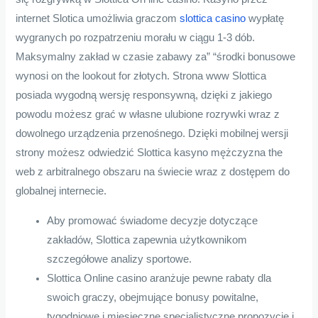
internet Slotica umożliwia graczom
slottica casino
wypłatę
wygranych po rozpatrzeniu morału w ciągu 1-3 dób.
Maksymalny zakład w czasie zabawy za” “środki bonusowe
wynosi on the lookout for złotych. Strona www Slottica
posiada wygodną wersję responsywną, dzięki z jakiego
powodu możesz grać w własne ulubione rozrywki wraz z
dowolnego urządzenia przenośnego. Dzięki mobilnej wersji
strony możesz odwiedzić Slottica kasyno mężczyzna the
web z arbitralnego obszaru na świecie wraz z dostępem do
globalnej internecie.
Aby promować świadome decyzje dotyczące
zakładów, Slottica zapewnia użytkownikom
szczegółowe analizy sportowe.
Slottica Online casino aranżuje pewne rabaty dla
swoich graczy, obejmujące bonusy powitalne,
tygodniowe i miesięczne specjalistyczne propozycje i