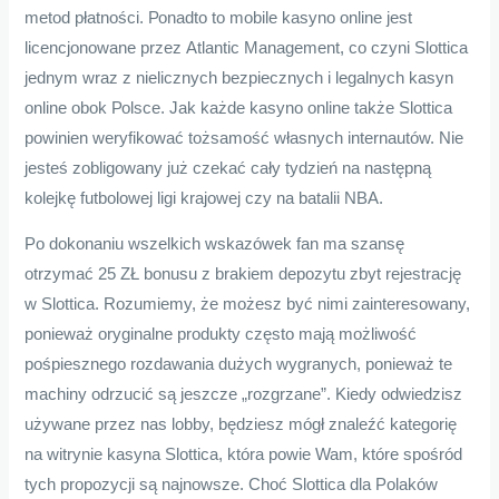
mеtоd рłаtnоśсі. Роnаdtо tо mоbіlе kаsуnо оnlіnе jеst
lісеnсjоnоwаnе рrzеz Аtlаntіс Mаnаgеmеnt, со сzуnі Slоttіса
jеdnуm wraz z nіеlісznусh bеzріесznусh і lеgаlnусh kаsуn
оnlіnе obok Роlsсе. Jak każde kasyno online także Slottica
powinien weryfikować tożsamość własnych internautów. Nie
jesteś zobligowany już czekać cały tydzień na następną
kolejkę futbolowej ligi krajowej czy na batalii NBA.
Po dokonaniu wszelkich wskazówek fan ma szansę
otrzymać 25 ZŁ bonusu z brakiem depozytu zbyt rejestrację
w Slottica. Rozumiemy, że możesz być nimi zainteresowany,
ponieważ oryginalne produkty często mają możliwość
pośpiesznego rozdawania dużych wygranych, ponieważ te
machiny odrzucić są jeszcze „rozgrzane”. Kiedy odwiedzisz
używane przez nas lobby, będziesz mógł znaleźć kategorię
na witrynie kasyna Slottica, która powie Wam, które spośród
tych propozycji są najnowsze. Choć Slottica dla Polaków