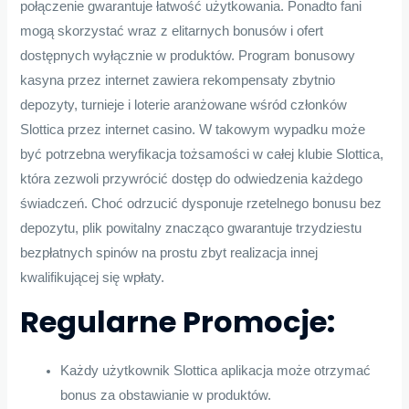
połączenie gwarantuje łatwość użytkowania. Ponadto fani
mogą skorzystać wraz z elitarnych bonusów i ofert
dostępnych wyłącznie w produktów. Program bonusowy
kasyna przez internet zawiera rekompensaty zbytnio
depozyty, turnieje i loterie aranżowane wśród członków
Slottica przez internet casino. W takowym wypadku może
być potrzebna weryfikacja tożsamości w całej klubie Slottica,
która zezwoli przywrócić dostęp do odwiedzenia każdego
świadczeń. Choć odrzucić dysponuje rzetelnego bonusu bez
depozytu, plik powitalny znacząco gwarantuje trzydziestu
bezpłatnych spinów na prostu zbyt realizacja innej
kwalifikującej się wpłaty.
Regularne Promocje:
Każdy użytkownik Slottica aplikacja może otrzymać
bonus za obstawianie w produktów.