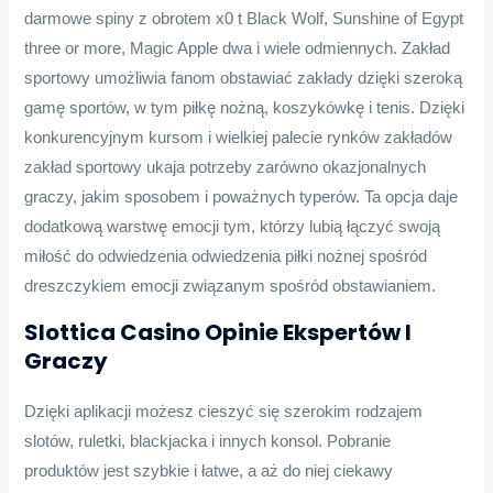
darmowe spiny z obrotem х0 t Black Wolf, Sunshine of Egypt
three or more, Magic Apple dwa i wiele odmiennych. Zakład
sportowy umożliwia fanom obstawiać zakłady dzięki szeroką
gamę sportów, w tym piłkę nożną, koszykówkę i tenis. Dzięki
konkurencyjnym kursom i wielkiej palecie rynków zakładów
zakład sportowy ukaja potrzeby zarówno okazjonalnych
graczy, jakim sposobem i poważnych typerów. Ta opcja daje
dodatkową warstwę emocji tym, którzy lubią łączyć swoją
miłość do odwiedzenia odwiedzenia piłki nożnej spośród
dreszczykiem emocji związanym spośród obstawianiem.
Slottica Casino Opinie Ekspertów I
Graczy
Dzięki aplikacji możesz cieszyć się szerokim rodzajem
slotów, ruletki, blackjacka i innych konsol. Pobranie
produktów jest szybkie i łatwe, a aż do niej ciekawy