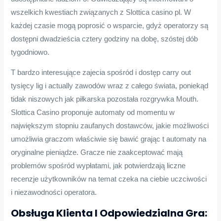
wszelkich kwestiach związanych z Slottica casino pl. W
każdej czasie mogą poprosić o wsparcie, gdyż operatorzy są
dostępni dwadzieścia cztery godziny na dobę, szóstej dób
tygodniowo.
T bardzo interesujące zajecia spośród i dostęp carry out
tysięcy lig i actually zawodów wraz z całego świata, poniekąd
tidak niszowych jak piłkarska pozostała rozgrywka Mouth.
Slottica Casino proponuje automaty od momentu w
największym stopniu zaufanych dostawców, jakie możliwości
umożliwia graczom właściwie się bawić grając t automaty na
oryginalne pieniądze. Gracze nie zaakceptować mają
problemów spośród wypłatami, jak potwierdzają liczne
recenzje użytkowników na temat czeka na ciebie uczciwości
i niezawodności operatora.
Obsługa Klienta I Odpowiedzialna Gra: