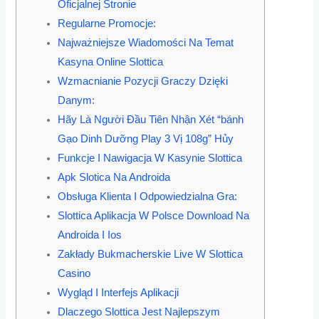
Oficjalnej Stronie
Regularne Promocje:
Najważniejsze Wiadomości Na Temat
Kasyna Online Slottica
Wzmacnianie Pozycji Graczy Dzięki
Danym:
Hãy Là Người Đầu Tiên Nhận Xét “bánh
Gạo Dinh Dưỡng Play 3 Vị 108g” Hủy
Funkcje I Nawigacja W Kasynie Slottica
Apk Slotica Na Androida
Obsługa Klienta I Odpowiedzialna Gra:
Slottica Aplikacja W Polsce Download Na
Androida I Ios
Zakłady Bukmacherskie Live W Slottica
Casino
Wygląd I Interfejs Aplikacji
Dlaczego Slottica Jest Najlepszym