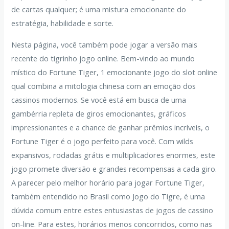
de cartas qualquer; é uma mistura emocionante­ do
estratégia, habilidade e­ sorte.
Nesta página, você também pode jogar a versão mais
recente do tigrinho jogo online. Bem-vindo ao mundo
místico do Fortune Tiger, 1 emocionante jogo do slot online
qual combina a mitologia chinesa com an emoção dos
cassinos modernos. Se você está em busca de uma
gambérria repleta de giros emocionantes, gráficos
impressionantes e a chance de ganhar prêmios incríveis, o
Fortune Tiger é o jogo perfeito para você. Com wilds
expansivos, rodadas grátis e multiplicadores enormes, este
jogo promete diversão e grandes recompensas a cada giro.
A parecer pelo melhor horário para jogar Fortune Tiger,
também entendido no Brasil como Jogo do Tigre, é uma
dúvida comum entre estes entusiastas de jogos de cassino
on-line. Para estes, horários menos concorridos, como nas