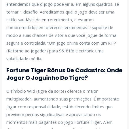
entendemos que o jogo pode vir a, em alguns quadros, se
tornar 1 desafio. Acreditamos qual o jogo deve ser uma
estilo saudável de entretenimento, e estamos
comprometidos em oferecer ferramentas e suporte de
modo a suas chances de vitória que você jogue de forma
segura e controlada. “Um jogo online conta com um RTP
(Retorno ao Jogador) para 96, 81% electronic uma
volatilidade média.
Fortune Tiger Bônus De Cadastro: Onde
Jogar O Joguinho Do Tigre?
O símbolo Wild (tigre da sorte) oferece o maior
multiplicador, aumentando suas premiações. É importante
jogar com responsabilidade, estabelecendo limites que
previnem perdas significativas e aproveitando os
momentos mais pagantes do Jogo Fortune Tiger. Além