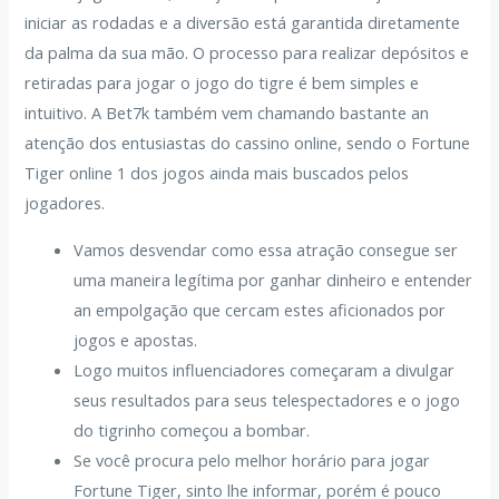
iniciar as rodadas e a diversão está garantida diretamente
da palma da sua mão. O processo para realizar depósitos e
retiradas para jogar o jogo do tigre é bem simples e
intuitivo. A Bet7k também vem chamando bastante an
atenção dos entusiastas do cassino online, sendo o Fortune
Tiger online 1 dos jogos ainda mais buscados pelos
jogadores.
Vamos desvendar como essa atração consegue ser
uma maneira legítima por ganhar dinheiro e entender
an empolgação que cercam estes aficionados por
jogos e apostas.
Logo muitos influenciadores começaram a divulgar
seus resultados para seus telespectadores e o jogo
do tigrinho começou a bombar.
Se você procura pelo melhor horário para jogar
Fortune Tiger, sinto lhe informar, porém é pouco