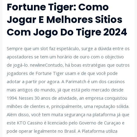
Fortune Tiger: Como
Jogar E Melhores Sitios
Com Jogo Do Tigre 2024
Sempre que um slot faz espetáculo, surge a dúvida entre os
apostadores se tem um horário de ouro com o objectivo
de jogá-lo. newlineContudo, há boas estratégias que outros
jogadores de Fortune Tiger usam e de que você pode
adotar a partir por agora. A Parimatch é um dos cassinos
mais antigos do mundo, já que está pelo mercado desde
1994. Nesses 30 anos de atividade, an empresa conquistou
milhões de clientes e, principalmente, uma reputação sólida.
Além disso, você tem muita segurança na plataforma já que
este KTO Cassino é licenciado pelo Governo de Curaçao e
pode operar legalmente no Brasil. A Plataforma utiliza