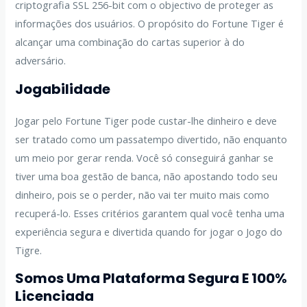
criptografia SSL 256-bit com o objectivo de proteger as
informações dos usuários. O propósito do Fortune Tiger é
alcançar uma combinação do cartas superior à do
adversário.
Jogabilidade
Jogar pelo Fortune Tiger pode custar-lhe dinheiro e deve
ser tratado como um passatempo divertido, não enquanto
um meio por gerar renda. Você só conseguirá ganhar se
tiver uma boa gestão de banca, não apostando todo seu
dinheiro, pois se o perder, não vai ter muito mais como
recuperá-lo. Esses critérios garantem qual você tenha uma
experiência segura e divertida quando for jogar o Jogo do
Tigre.
Somos Uma Plataforma Segura E 100%
Licenciada