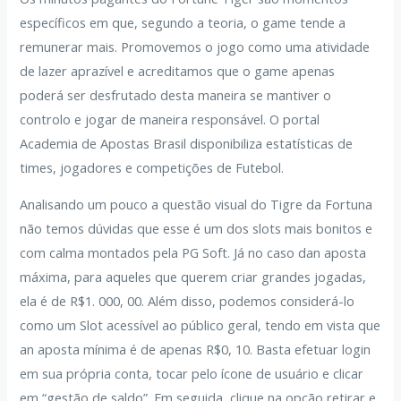
específicos em que, segundo a teoria, o game tende a
remunerar mais. Promovemos o jogo como uma atividade
de lazer aprazível e acreditamos que o game apenas
poderá ser desfrutado desta maneira se mantiver o
controlo e jogar de maneira responsável. O portal
Academia de Apostas Brasil disponibiliza estatísticas de
times, jogadores e competições de Futebol.
Analisando um pouco a questão visual do Tigre da Fortuna
não temos dúvidas que esse é um dos slots mais bonitos e
com calma montados pela PG Soft. Já no caso dan aposta
máxima, para aqueles que querem criar grandes jogadas,
ela é de R$1. 000, 00. Além disso, podemos considerá-lo
como um Slot acessível ao público geral, tendo em vista que
an aposta mínima é de apenas R$0, 10. Basta efetuar login
em sua própria conta, tocar pelo ícone de usuário e clicar
em “gestão de saldo”. Em seguida, clique na opção retirar e