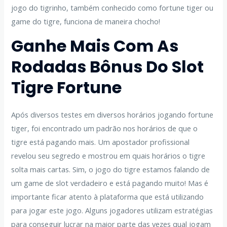
jogo do tigrinho, também conhecido como fortune tiger ou
game do tigre, funciona de maneira chocho!
Ganhe Mais Com As
Rodadas Bônus Do Slot
Tigre Fortune
Após diversos testes em diversos horários jogando fortune
tiger, foi encontrado um padrão nos horários de que o
tigre está pagando mais. Um apostador profissional
revelou seu segredo e mostrou em quais horários o tigre
solta mais cartas. Sim, o jogo do tigre estamos falando de
um game de slot verdadeiro e está pagando muito! Mas é
importante ficar atento à plataforma que está utilizando
para jogar este jogo. Alguns jogadores utilizam estratégias
para conseguir lucrar na maior parte das vezes qual jogam