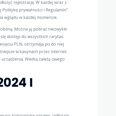
dłożyć rejestrację. W każdej wraz z
ę Politykę prywatności i Regulamin”.
ia wglądu w każdej momencie.
mobilną. Można ją pobrać niezwykle
ię dostęp do wszystkich rarytas.
sięciu PLN, otrzymają po do niej
otniejsze w kasynach przez internet.
e urządzenia. Wielką zaletą owego
2024 I
wując kolorystykę oprawy, jadłospis