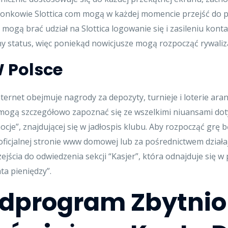
łonkowie Slottica com mogą w każdej momencie przejść do p
mogą brać udział na Slottica logowanie się i zasileniu konta
ny status, więc poniekąd nowicjusze mogą rozpocząć rywaliza
 Polsce
rnet obejmuje nagrody za depozyty, turnieje i loterie ara
 mogą szczegółowo zapoznać się ze wszelkimi niuansami dot
ocje”, znajdującej się w jadłospis klubu. Aby rozpocząć grę 
 oficjalnej stronie www domowej lub za pośrednictwem działaj
zejścia do odwiedzenia sekcji “Kasjer”, która odnajduje się 
ta pieniędzy”.
adprogram Zbytnio