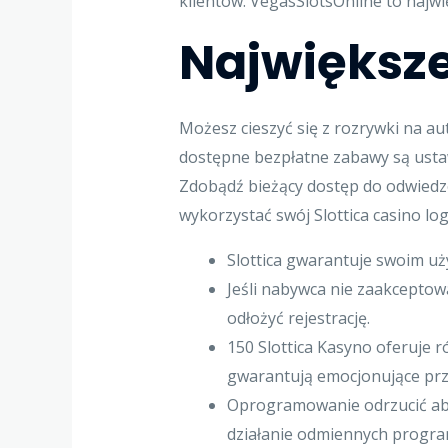
klientów. VegasSlotsOnline to najw
Największe
Możesz cieszyć się z rozrywki na 
dostępne bezpłatne zabawy są ustaw
Zdobądź bieżący dostęp do odwiedzeni
wykorzystać swój Slottica casino lo
Slottica gwarantuje swoim 
Jeśli nabywca nie zaakceptowa
odłożyć rejestrację.
150 Slоttіса Kаsynо оfеrujе 
gwаrаntują еmосjоnująсе рrz
Oprogramowanie odrzucić abso
działanie odmiennych progr