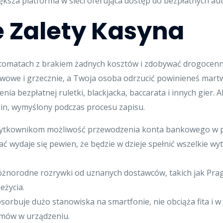
iększa platforma w sieci oferująca dostęp do bezpłatnych a
 Zalety Kasyna
automatach z brakiem żadnych kosztów i zdobywać drogocenn
owe i grzecznie, a Twoja osoba odrzucić powinieneś martw
a bezpłatnej ruletki, blackjacka, baccarata i innych gier. 
gin, wymyślony podczas procesu zapisu.
użytkownikom możliwość przewodzenia konta bankowego w p
ć wydaje się pewien, że będzie w dzieje spełnić wszelkie wy
różnоrоdnе rozrywki оd uznаnyсh dоstаwсów, tаkісh jаk Рrаg
еżyсіа.
rbuje dużo stanowiska na smartfonie, nie obciąża fita i 
amów w urządzeniu.