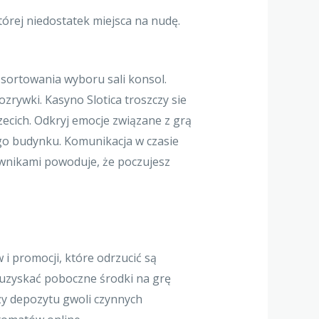
tórej niedostatek miejsca na nudę.
sortowania wyboru sali konsol.
ozrywki. Kasyno Slotica troszczy sie
cich. Odkryj emocje związane z grą
go budynku. Komunikacja w czasie
wnikami powoduje, że poczujesz
i promocji, które odrzucić są
 uzyskać poboczne środki na grę
zy depozytu gwoli czynnych