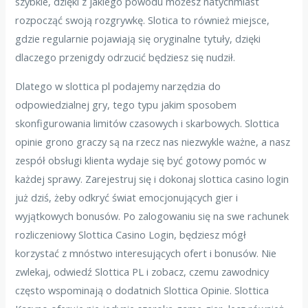
szybkie, dzięki z jakiego powodu możesz natychmiast
rozpocząć swoją rozgrywkę. Slotica to również miejsce,
gdzie regularnie pojawiają się oryginalne tytuły, dzięki
dlaczego przenigdy odrzucić będziesz się nudził.
Dlatego w slottica pl podajemy narzędzia do
odpowiedzialnej gry, tego typu jakim sposobem
skonfigurowania limitów czasowych i skarbowych. Slottica
opinie grono graczy są na rzecz nas niezwykle ważne, a nasz
zespół obsługi klienta wydaje się być gotowy pomóc w
każdej sprawy. Zarejestruj się i dokonaj slottica casino login
już dziś, żeby odkryć świat emocjonujących gier i
wyjątkowych bonusów. Po zalogowaniu się na swe rachunek
rozliczeniowy Slottica Casino Login, będziesz mógł
korzystać z mnóstwo interesujących ofert i bonusów. Nie
zwlekaj, odwiedź Slottica PL i zobacz, czemu zawodnicy
często wspominają o dodatnich Slottica Opinie. Slottica