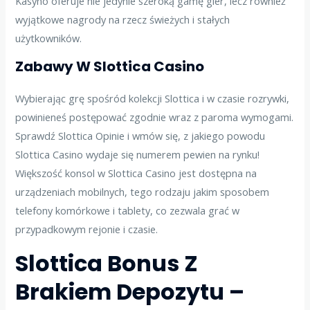
Kasyno oferuje nie jedynie szeroką gamę gier, lecz również
wyjątkowe nagrody na rzecz świeżych i stałych
użytkowników.
Zabawy W Slottica Casino
Wybierając grę spośród kolekcji Slottica i w czasie rozrywki,
powinieneś postępować zgodnie wraz z paroma wymogami.
Sprawdź Slottica Opinie i wmów się, z jakiego powodu
Slottica Casino wydaje się numerem pewien na rynku!
Większość konsol w Slottica Casino jest dostępna na
urządzeniach mobilnych, tego rodzaju jakim sposobem
telefony komórkowe i tablety, co zezwala grać w
przypadkowym rejonie i czasie.
Slottica Bonus Z
Brakiem Depozytu –