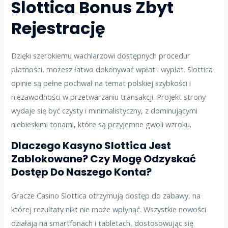
Slottica Bonus Zbyt
Rejestrację
Dzięki szerokiemu wachlarzowi dostępnych procedur
płatności, możesz łatwo dokonywać wpłat i wypłat. Slottica
opinie są pełne pochwał na temat polskiej szybkości i
niezawodności w przetwarzaniu transakcji. Projekt strony
wydaje się być czysty i minimalistyczny, z dominującymi
niebieskimi tonami, które są przyjemne gwoli wzroku.
Dlaczego Kasyno Slottica Jest
Zablokowane? Czy Mogę Odzyskać
Dostęp Do Naszego Konta?
Gracze Casino Slottica otrzymują dostęp do zabawy, na
której rezultaty nikt nie może wpłynąć. Wszystkie nowości
działają na smartfonach i tabletach, dostosowując się