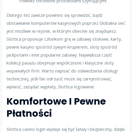
również chronione protokołami szyfrującymi.
Dlatego też zawsze powinno się sprawdzić, bądź
obstawianie komputerów kasynowych poprzez Globalna sieć
jest możliwe w rejonie, w którym obecnie się znajdujesz.
Slottica proponuje członkom grę w zabawy stołowe, karty,
pewne kasyno spośród żywym krupierem, sloty spośród
jackpotami i inne popularne zabawy. Największa część
kolekcji pasażu obejmuje współczesne i klasyczne sloty
wspaniałych firm. Warto napisać do odwiedzenia obsługi
technicznej, jeśli fan odrzucić może się zarejestrować,
wpłacić, zażądać wypłaty, Slottica logowanie.
Komfortowe I Pewne
Płatności
Slottica casino login wydaje się być łatwy i bezpieczny, dzięki