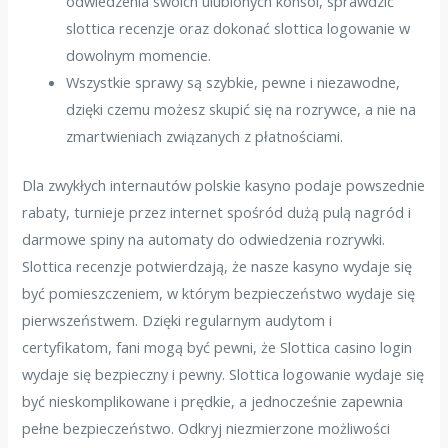
odwiedzenia swoich ulubionych konsol, sprawdzić
slottica recenzje oraz dokonać slottica logowanie w
dowolnym momencie.
Wszystkie sprawy są szybkie, pewne i niezawodne,
dzięki czemu możesz skupić się na rozrywce, a nie na
zmartwieniach związanych z płatnościami.
Dla zwykłych internautów polskie kasyno podaje powszednie
rabaty, turnieje przez internet spośród dużą pulą nagród i
darmowe spiny na automaty do odwiedzenia rozrywki.
Slottica recenzje potwierdzają, że nasze kasyno wydaje się
być pomieszczeniem, w którym bezpieczeństwo wydaje się
pierwszeństwem. Dzięki regularnym audytom i
certyfikatom, fani mogą być pewni, że Slottica casino login
wydaje się bezpieczny i pewny. Slottica logowanie wydaje się
być nieskomplikowane i prędkie, a jednocześnie zapewnia
pełne bezpieczeństwo. Odkryj niezmierzone możliwości