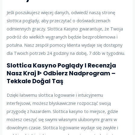
Jeśli poszukujesz więcej danych, odwiedź naszą stronę
slottica poglądy, aby przeczytać o doświadczeniach
odmiennych graczy. Slottica Kasyno gwarantuje, że Twoja
podróż do wielkich wygranych będzie bezproblemowa i
potulna. Nasz zespół pomocy klienta wydaje się dostępny
dla Twoich potrzeb 24 godziny na dobę, 7 dób w tygodniu.
Slottica Kasyno Poglądy I Recenzja
Nasz Kraj ᐈ Odbierz Nadprogram –
Tekkale Doğal Taş
Dzięki łatwemu slottica logowanie i intuicyjnemu
interfejsowi, możesz błyskawicznie rozpocząć swoją
przygodę z hazardem. Slottica kasyno to miejsce, gdzie
możesz cieszyć się swymi własnymi ulubionymi grami w
dowolnym czasie. Slottica logowanie wydaje się zwykłe i