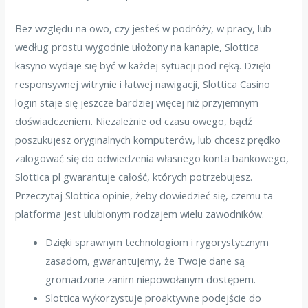
Bez względu na owo, czy jesteś w podróży, w pracy, lub
według prostu wygodnie ułożony na kanapie, Slottica
kasyno wydaje się być w każdej sytuacji pod ręką. Dzięki
responsywnej witrynie i łatwej nawigacji, Slottica Casino
login staje się jeszcze bardziej więcej niż przyjemnym
doświadczeniem. Niezależnie od czasu owego, bądź
poszukujesz oryginalnych komputerów, lub chcesz prędko
zalogować się do odwiedzenia własnego konta bankowego,
Slottica pl gwarantuje całość, których potrzebujesz.
Przeczytaj Slottica opinie, żeby dowiedzieć się, czemu ta
platforma jest ulubionym rodzajem wielu zawodników.
Dzięki sprawnym technologiom i rygorystycznym
zasadom, gwarantujemy, że Twoje dane są
gromadzone zanim niepowołanym dostępem.
Slottica wykorzystuje proaktywne podejście do