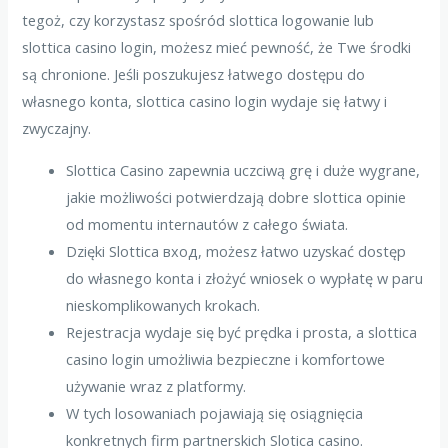
tegoż, czy korzystasz spośród slottica logowanie lub
slottica casino login, możesz mieć pewność, że Twe środki
są chronione. Jeśli poszukujesz łatwego dostępu do
własnego konta, slottica casino login wydaje się łatwy i
zwyczajny.
Slottica Casino zapewnia uczciwą grę i duże wygrane,
jakie możliwości potwierdzają dobre slottica opinie
od momentu internautów z całego świata.
Dzięki Slottica вход, możesz łatwo uzyskać dostęp
do własnego konta i złożyć wniosek o wypłatę w paru
nieskomplikowanych krokach.
Rejestracja wydaje się być prędka i prosta, a slottica
casino login umożliwia bezpieczne i komfortowe
używanie wraz z platformy.
W tych losowaniach pojawiają się osiągnięcia
konkretnych firm partnerskich Slotica casino.