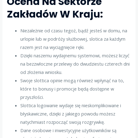
Ocena Na Sektorze
Zakładów W Kraju:
Niezależnie od czasu tegoż, bądź jesteś w domu, na
urlopie lub w podróży służbowej, slotica za każdym
razem jest na wyciągnięcie ręki.
Dzięki naszemu wydajnemu systemowi, możesz liczyć
na bezzwłoczne przelewy do dwudziestu czterech dni
od złożenia wniosku.
Swoje slottica opinie mogą również wpłynąć na to,
które to bonusy i promocje będą dostępne w
przyszłości.
Slottica logowanie wydaje się nieskomplikowane i
błyskawiczne, dzięki z jakiego powodu możesz
natychmiast rozpocząć swoją rozgrywkę.
Dane osobowe i inwestycyjne użytkowników są