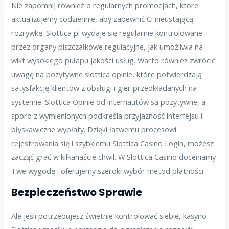
Nie zapomnij również o regularnych promocjach, które
aktualizujemy codziennie, aby zapewnić Ci nieustającą
rozrywkę. Slottica pl wydaje się regularnie kontrolowane
przez organy piszczałkowe regulacyjne, jak umożliwia na
wikt wysokiego pułapu jakości usług. Warto również zwrócić
uwagę na pozytywne slottica opinie, które potwierdzają
satysfakcję klientów z obsługi i gier przedkładanych na
systemie. Slottica Opinie od internautów są pozytywne, a
sporo z wymienionych podkreśla przyjazność interfejsu i
błyskawiczne wypłaty. Dzięki łatwemu procesowi
rejestrowania się i szybkiemu Slottica Casino Login, możesz
zacząć grać w kilkanaście chwil. W Slottica Casino doceniamy
Twe wygodę i oferujemy szeroki wybór metod płatności.
Bezpieczeństwo Sprawie
Ale jeśli potrzebujesz świetnie kontrolować siebie, kasyno