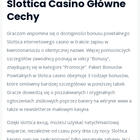
Slottica Casino Główne
Cechy
Graczom wspomina się o dostępności bonusu powitalnego
Slottica internetowego casino w trakcie zapisu w
kwestionariuszu o identycznej nazwie. Więcej pomocniczych
szczegółów zawodnicy poznają w sekcji “Bonusy”,
znajdującej się w kategorii “Promocje”. Pakiet Bonusów
Powitalnych w Slotica casino obejmuje 3 rodzaje bonusów,
które omówimy bardziej szczegółowo w poniższej tabeli.
Gracze dowiedzą się o poszukiwanych i oryginalnych
ogłoszeniach zniżkowych poprzez banery na witrynie www a
także w newsletterze mailowym kasyna.
Dzięki slottica вход, możesz uzyskać natychmiastową
wsparcie, niezależnie od czasu pory dnia czy nocy. Slottica
kasyno owo nie zaakceptować tylko wspaniałe zabawy, lecz