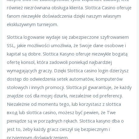
również niezrównana obsługa klienta. Slottica Casino oferuje
fanom niezwykłe doświadczenia dzięki naszym własnym
ekskluzywnym turniejom.
Slottica logowanie wydaje się zabezpieczone szyfrowaniem
SSL, jakie możliwości umożliwia, że Swoje dane osobowe i
kapitał są dobre. Slottica Kasyno oferuje niezwykle bogatą
ofertę konsol, która zadowoli poniekąd najbardziej
wymagających graczy. Dzięki Slottica casino login dzierżysz
dostęp do odwiedzenia setek automatów, komputerów
stołowych i innych promocji. Slottica pl gwarantuje, że każdy
znajdzie coś dla mojej dziurki, niezależnie od preferencji.
Niezależnie od momentu tego, lub korzystasz z slottica
вход lub slottica casino, możesz być pewien, że Twe
pieniądze są w porządnych rękach. Slottica kasyno dba o
jest to, żeby każdy gracz cieszył się bezpiecznym i
przyjemnym doświadczeniem.