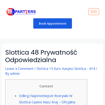
Skip
to
content
Book Appointment
Post
navigation
Slottica 48 Prywatność
Odpowiedzialna
Leave a Comment
/
Slottica 15 Euro Kasyno Slottica - 914
/
By
admin
Content
Odkryj Najistotniejsze Rozrywki W
Slottica Casino Nasz Kraj – Oficjalna