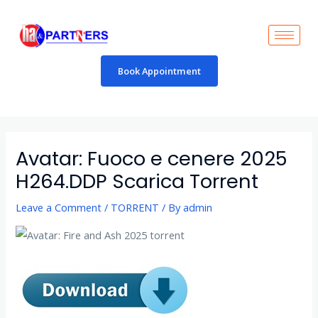
Skip
to
content
Book Appointment
Post
navigation
Avatar: Fuoco e cenere 2025
H264.DDP Scarica Torrent
Leave a Comment
/
TORRENT
/ By
admin