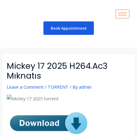
Skip
to
content
Book Appointment
Post
navigation
Mickey 17 2025 H264.Ac3
Mıknatıs
Leave a Comment
/
TORRENT
/ By
admin