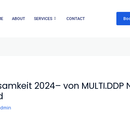
Bo
ME
ABOUT
SERVICES
CONTACT
samkeit 2024– von MULTI.DDP 
d
admin