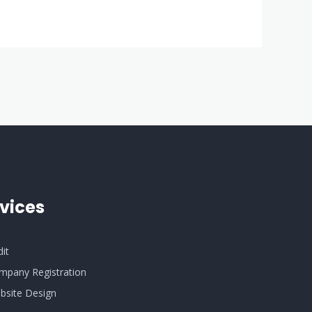
vices
dit
mpany Registration
bsite Design