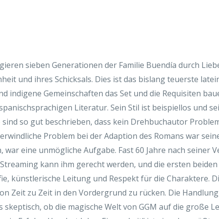
igieren sieben Generationen der Familie Buendía durch Lieb
it und ihres Schicksals. Dies ist das bislang teuerste latei
 indigene Gemeinschaften das Set und die Requisiten baue
anischsprachigen Literatur. Sein Stil ist beispiellos und s
 sind so gut beschrieben, dass kein Drehbuchautor Probleme
erwindliche Problem bei der Adaption des Romans war seine
, war eine unmögliche Aufgabe. Fast 60 Jahre nach seiner V
 Streaming kann ihm gerecht werden, und die ersten beiden 
fie, künstlerische Leitung und Respekt für die Charaktere. D
n Zeit zu Zeit in den Vordergrund zu rücken. Die Handlung e
was skeptisch, ob die magische Welt von GGM auf die große