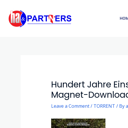
Skip
to
HO
content
Post
navigation
Hundert Jahre Ein
Magnet-Downloa
Leave a Comment
/
TORRENT
/ By