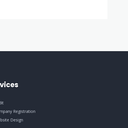
vices
dit
mpany Registration
bsite Design