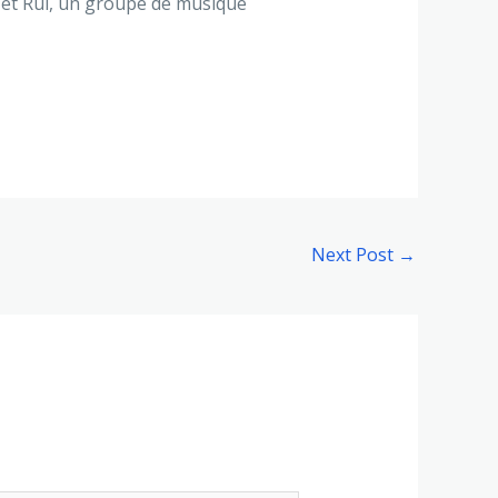
 et Rui, un groupe de musique
Next Post
→