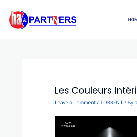
Skip
to
HO
content
Post
navigation
Les Couleurs Inté
Leave a Comment
/
TORRENT
/ By