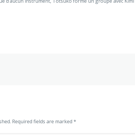
 joue d’aucun instrument, Totsuko forme un groupe avec Kimi
shed.
Required fields are marked
*