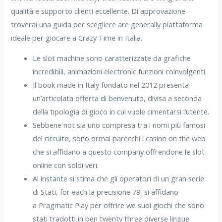
qualità e supporto clienti eccellente. Di approvazione
troverai una guida per scegliere are generally piattaforma
ideale per giocare a Crazy Time in Italia.
Le slot machine sono caratterizzate da grafiche
incredibili, animazioni electronic funzioni coinvolgenti.
Il book made in Italy fondato nel 2012 presenta
un’articolata offerta di benvenuto, divisa a seconda
della tipologia di gioco in cui vuole cimentarsi l’utente.
Sebbene not sia uno compresa tra i nomi più famosi
del circuito, sono ormai parecchi i casino on the web
che si affidano a questo company offrendone le slot
online con soldi veri.
Al instante si stima che gli operatori di un gran serie
di Stati, for each la precisione 79, si affidano
a Pragmatic Play per offrire we suoi giochi che sono
stati tradotti in ben twenty three diverse lingue.