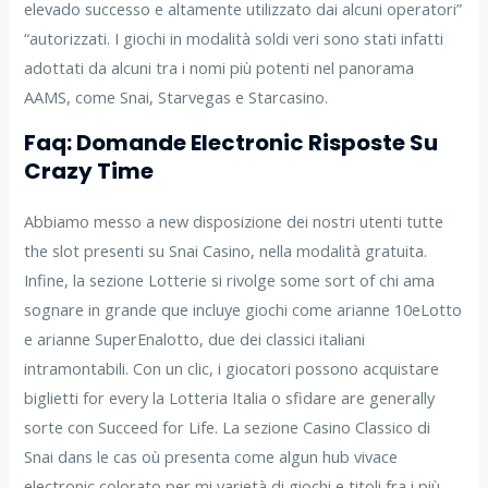
elevado successo e altamente utilizzato dai alcuni operatori”
“autorizzati. I giochi in modalità soldi veri sono stati infatti
adottati da alcuni tra i nomi più potenti nel panorama
AAMS, come Snai, Starvegas e Starcasino.
Faq: Domande Electronic Risposte Su
Crazy Time
Abbiamo messo a new disposizione dei nostri utenti tutte
the slot presenti su Snai Casino, nella modalità gratuita.
Infine, la sezione Lotterie si rivolge some sort of chi ama
sognare in grande que incluye giochi come arianne 10eLotto
e arianne SuperEnalotto, due dei classici italiani
intramontabili. Con un clic, i giocatori possono acquistare
biglietti for every la Lotteria Italia o sfidare are generally
sorte con Succeed for Life. La sezione Casino Classico di
Snai dans le cas où presenta come algun hub vivace
electronic colorato per mi varietà di giochi e titoli fra i più