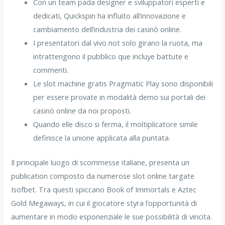
Con un team pada designer e sviluppatori esperti e
dedicati, Quickspin ha influito all’innovazione e
cambiamento dell’industria dei casinò online.
I presentatori dal vivo not solo girano la ruota, ma
intrattengono il pubblico que incluye battute e
commenti.
Le slot machine gratis Pragmatic Play sono disponibili
per essere provate in modalità demo sui portali dei
casinò online da noi proposti.
Quando elle disco si ferma, il moltiplicatore simile
definisce la unione applicata alla puntata.
Il principale luogo di scommesse italiane, presenta un
publication composto da numerose slot online targate
Isofbet. Tra questi spiccano Book of Immortals e Aztec
Gold Megaways, in cui il giocatore styra l’opportunità di
aumentare in modo esponenziale le sue possibilità di vincita.