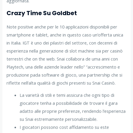
aggiornata.
Crazy Time Su Goldbet
Note positive anche per le 10 applicazioni disponibili per
smartphone e tablet, anche in questo caso un’offerta unica
in Italia. IGT è uno dei pilastri del settore, con decenni di
esperienza nella generazione di slot machine sia per casinò
terrestri che on the web. Snai collabora de uma anni con
Playtech, una delle aziende leader nello” “accrescimento e
produzione pada software di gioco, una partnership che si
riflette nell’alta qualità di giochi presenti su Snai Casinò.
La varietà di stili e temi assicura che ogni tipo di
giocatore tenha a possibilidade de trovare il gara
adatto alle proprie preferenze, rendendo l’esperienza
su Snai estremamente personalizzabile.
I giocatori possono cost affidamento su este