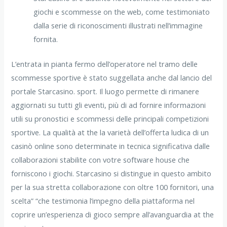
giochi e scommesse on the web, come testimoniato
dalla serie di riconoscimenti illustrati nell’immagine
fornita.
L’entrata in pianta fermo dell’operatore nel tramo delle
scommesse sportive è stato suggellata anche dal lancio del
portale Starcasino. sport. Il luogo permette di rimanere
aggiornati su tutti gli eventi, più di ad fornire informazioni
utili su pronostici e scommessi delle principali competizioni
sportive. La qualità at the la varietà dell’offerta ludica di un
casinò online sono determinate in tecnica significativa dalle
collaborazioni stabilite con votre software house che
forniscono i giochi. Starcasino si distingue in questo ambito
per la sua stretta collaborazione con oltre 100 fornitori, una
scelta” “che testimonia l’impegno della piattaforma nel
coprire un’esperienza di gioco sempre all’avanguardia at the