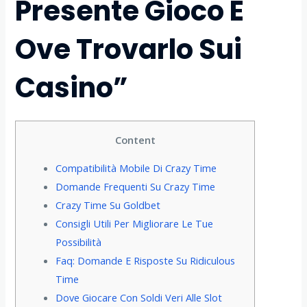
Presente Gioco E
Ove Trovarlo Sui
Casino”
Content
Compatibilità Mobile Di Crazy Time
Domande Frequenti Su Crazy Time
Crazy Time Su Goldbet
Consigli Utili Per Migliorare Le Tue
Possibilità
Faq: Domande E Risposte Su Ridiculous
Time
Dove Giocare Con Soldi Veri Alle Slot