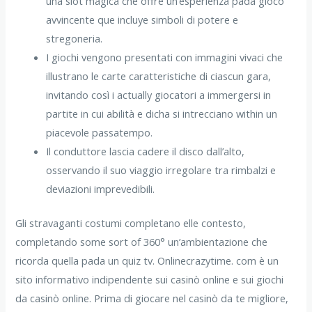
una slot magica che offre un’esperienza pada gioco
avvincente que incluye simboli di potere e
stregoneria.
I giochi vengono presentati con immagini vivaci che
illustrano le carte caratteristiche di ciascun gara,
invitando così i actually giocatori a immergersi in
partite in cui abilità e dicha si intrecciano within un
piacevole passatempo.
Il conduttore lascia cadere il disco dall’alto,
osservando il suo viaggio irregolare tra rimbalzi e
deviazioni imprevedibili.
Gli stravaganti costumi completano elle contesto,
completando some sort of 360° un’ambientazione che
ricorda quella pada un quiz tv. Onlinecrazytime. com è un
sito informativo indipendente sui casinò online e sui giochi
da casinò online. Prima di giocare nel casinò da te migliore,