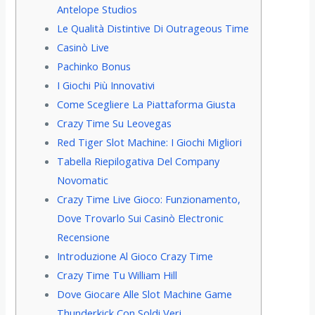
Antelope Studios
Le Qualità Distintive Di Outrageous Time
Casinò Live
Pachinko Bonus
I Giochi Più Innovativi
Come Scegliere La Piattaforma Giusta
Crazy Time Su Leovegas
Red Tiger Slot Machine: I Giochi Migliori
Tabella Riepilogativa Del Company
Novomatic
Crazy Time Live Gioco: Funzionamento,
Dove Trovarlo Sui Casinò Electronic
Recensione
Introduzione Al Gioco Crazy Time
Crazy Time Tu William Hill
Dove Giocare Alle Slot Machine Game
Thunderkick Con Soldi Veri