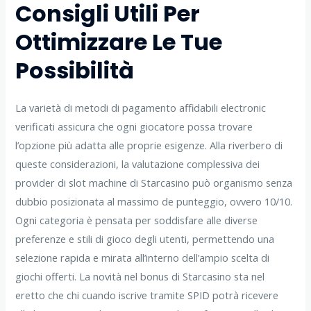
Consigli Utili Per
Ottimizzare Le Tue
Possibilità
La varietà di metodi di pagamento affidabili electronic
verificati assicura che ogni giocatore possa trovare
l’opzione più adatta alle proprie esigenze. Alla riverbero di
queste considerazioni, la valutazione complessiva dei
provider di slot machine di Starcasino può organismo senza
dubbio posizionata al massimo de punteggio, ovvero 10/10.
Ogni categoria è pensata per soddisfare alle diverse
preferenze e stili di gioco degli utenti, permettendo una
selezione rapida e mirata all’interno dell’ampio scelta di
giochi offerti. La novità nel bonus di Starcasino sta nel
eretto che chi cuando iscrive tramite SPID potrà ricevere