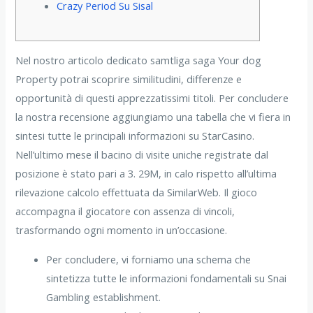
Crazy Period Su Sisal
Nel nostro articolo dedicato samtliga saga Your dog
Property potrai scoprire similitudini, differenze e
opportunità di questi apprezzatissimi titoli. Per concludere
la nostra recensione aggiungiamo una tabella che vi fiera in
sintesi tutte le principali informazioni su StarCasino.
Nell’ultimo mese il bacino di visite uniche registrate dal
posizione è stato pari a 3. 29M, in calo rispetto all’ultima
rilevazione calcolo effettuata da SimilarWeb. Il gioco
accompagna il giocatore con assenza di vincoli,
trasformando ogni momento in un’occasione.
Per concludere, vi forniamo una schema che
sintetizza tutte le informazioni fondamentali su Snai
Gambling establishment.